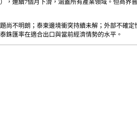
44.2），連續7個月下滑，涵蓋所有產業領域。但商
題尚不明朗；泰柬邊境衝突持續未解；外部不確定
泰銖匯率在適合出口與當前經濟情勢的水平。