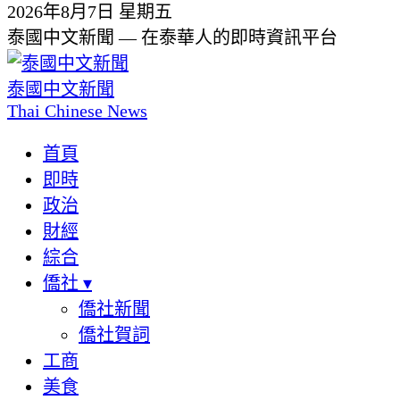
2026年8月7日 星期五
泰國中文新聞 — 在泰華人的即時資訊平台
泰國中文新聞
Thai Chinese News
首頁
即時
政治
財經
綜合
僑社
▾
僑社新聞
僑社賀詞
工商
美食