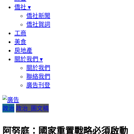
僑社
▾
僑社新聞
僑社賀詞
工商
美食
房地產
關於我們
▾
關於我們
聯絡我們
廣告刊登
政治
政治_圖文稿
阿努庭：國家重置戰略必須啟動