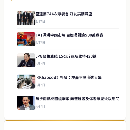
亞速第744次聚餐會 好友高朋滿座
8月7日
TAT深耕中國市場 目標吸引逾500萬遊客
8月7日
LPG價格凍結 15公斤氣瓶維持423銖
8月7日
《Khaosod》社論：灰產不應滲透大學
service@thaichinesenews.com
↑ 回到頂端
8月7日
育沙南就校園槍擊案 向罹難者及傷者家屬致以慰問
8月7日
關於我們
泰國中文新聞（TCN）是一家總部設於曼谷的中文新聞媒體，致力於
報導泰國當地政治、經濟、華人社群與社會時事，為在泰華人讀者提