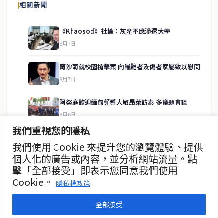
相關新聞
供即時、客觀、多元的中文新聞內容。
《Khaosod》社論：灰產不應滲透大學
8月7日
快速連結
育沙南就校園槍擊案 向罹難者及傷者家屬致以慰問
即時
工商
8月7日
政治
美食
財經
房地產
阿努庭歡迎緬甸領導人敏昂萊訪泰 多議題會談
綜合
8月6日
我們重視您的隱私
中國未向柬提供武器 高度重視中泰關係
我們使用 Cookie 來提升您的瀏覽體驗、提供
聯絡資訊
8月6日
個人化的廣告或內容，並分析網站流量。點
擊「全部接受」即表示您同意我們使用
歡迎來信洽詢合作事宜
總理府闢謠 呼籲各部長安心履職
Cookie。
或提供新聞線索
隱私權政策
8月6日
service@thaichinesenews.com
全部接受