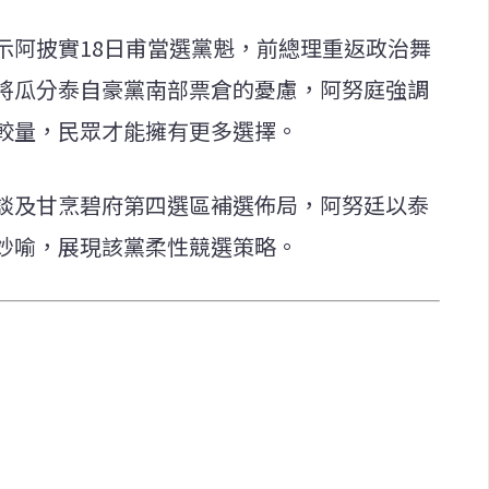
示阿披實18日甫當選黨魁，前總理重返政治舞
將瓜分泰自豪黨南部票倉的憂慮，阿努庭強調
較量，民眾才能擁有更多選擇。
談及甘烹碧府第四選區補選佈局，阿努廷以泰
妙喻，展現該黨柔性競選策略。