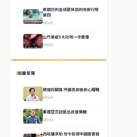
泰國位列全球退休目的地排行榜
第四
8月6日
山竹果皮5大功效一次看懂
8月6日
相關新聞
總理府闢謠 呼籲各部長安心履職
8月6日
素裡亞否認退出政壇傳聞
8月6日
西哈薩求助 勿令拒絕中國遊客登