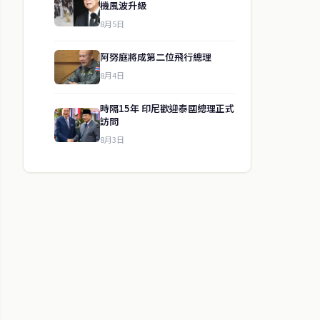
機風波升級
8月5日
阿努庭將成第二位飛行總理
8月4日
時隔1​​5年 印尼歡迎泰國總理正式
訪問
8月3日