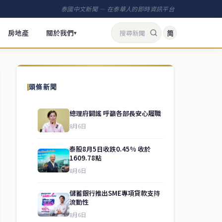
泰國中文新聞 — 在泰華人的即時資訊平台
房地產
關於我們
简
▾
頭條新聞
總理府闢謠 呼籲各部長安心履職
8月6日
泰股8月5日收跌0.45% 收於
1609.78點
8月6日
儲蓄銀行推出SME專項貸款支持
流動性
8月6日