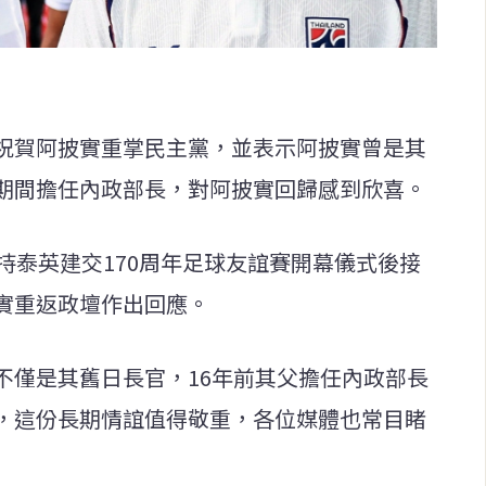
祝賀阿披實重掌民主黨，並表示阿披實曾是其
期間擔任內政部長，對阿披實回歸感到欣喜。
持泰英建交170周年足球友誼賽開幕儀式後接
實重返政壇作出回應。
不僅是其舊日長官，16年前其父擔任內政部長
，這份長期情誼值得敬重，各位媒體也常目睹