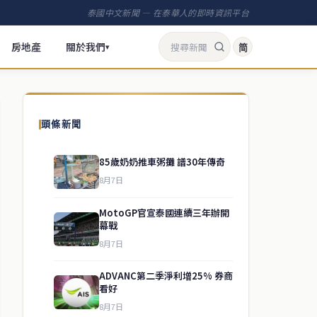
泰國中文新聞 — 在泰華人的即時資訊平台
房地產
關於我們
简
▾
頭條新聞
85歲奶奶推車粥攤 譜30年傳奇
8月7日
MotoGP官宣泰國連續三年辦開
幕戰
8月7日
ADVANC第二季淨利增25% 券商
看好
8月7日