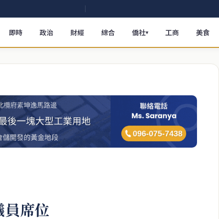
即時
政治
財經
綜合
僑社
工商
美食
▾
議員席位