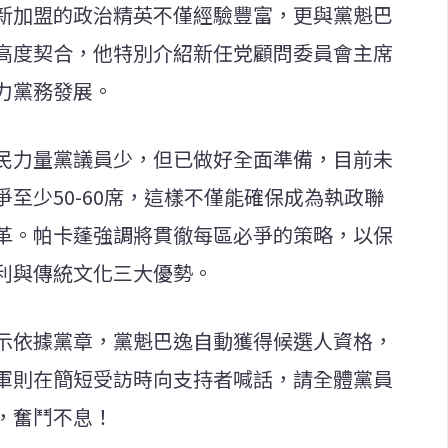
新加盟的政治精英不僅經驗豐富，更與黨魁巴
高度契合，他特別介紹新任党顧問委員會主席
力黨務發展。
民力量黨議員少，但已做好全面準備，目前未
至少50-60席，這樣不僅能確保成為執政聯
革。帕卡蓬強調將貫徹每區必爭的策略，以保
利與傳統文化三大優勢。
示依據黨章，黨魁巴逸自動獲得候選人資格，
軍則在簡短受訪時向支持者喊話，請全體黨員
，奮鬥不息！