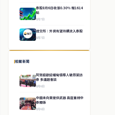
泰股8月6日收漲0.30% 報1614
點
8月7日
證交所：外資有望持續流入泰股
8月7日
相關新聞
阿努庭歡迎緬甸領導人敏昂萊訪
泰 多議題會談
8月6日
中國未向柬提供武器 高度重視中
泰關係
8月6日