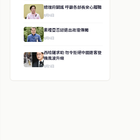
總理府闢謠 呼籲各部長安心履職
8月6日
素裡亞否認退出政壇傳聞
8月6日
西哈薩求助 勿令拒絕中國遊客登
機風波升級
8月5日