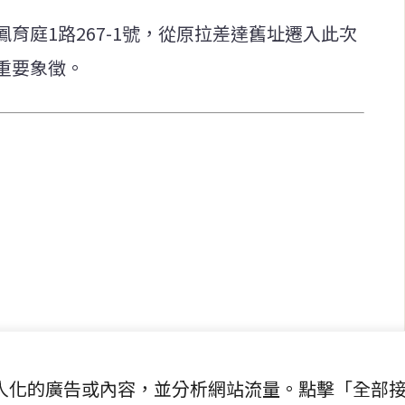
育庭1路267-1號，從原拉差達舊址遷入此次
重要象徵。
快速連結
致力於報導
即時
工商
提供即
政治
美食
財經
房地產
綜合
提供個人化的廣告或內容，並分析網站流量。點擊「全部