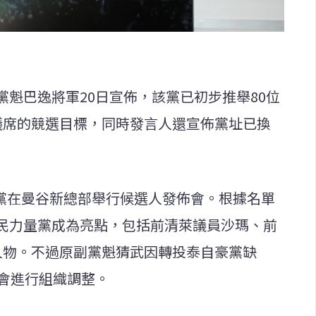
魁巴逸將軍20日宣佈，該黨已初步推舉80位
個議席的競選目標，同時發言人還宣佈黨址已換
力量黨在曼谷新總部舉行候選人發佈會。根據名單
民力量黨成為亮點，包括前清萊議員沙瑪、前
人物。不過原副黨魁猜武因轉投泰自豪黨缺
大會進行組織調整。