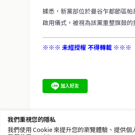
據悉，新黨部位於曼谷乍都節區帕鳳
啟用儀式，被視為該黨重整旗鼓的
※※※ 未經授權 不得轉載 ※※※
service@thaichinesenews.com
關於我們
泰國中文新聞（TCN）是一家總部設於曼谷的中文新聞媒體，
泰國當地政治、經濟、華人社群與社會時事，為在泰華人讀者
時、客觀、多元的中文新聞內容。
我們重視您的隱私
我們使用 Cookie 來提升您的瀏覽體驗、