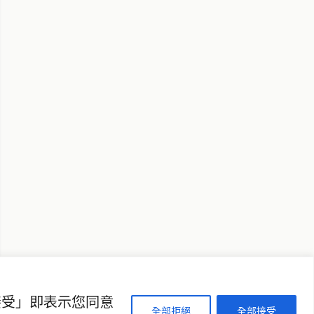
↑ 回到頂端
聯絡資訊
歡迎來信洽詢合作事宜
或提供新聞線索
service@thaichinesenews.com
接受」即表示您同意
全部拒絕
全部接受