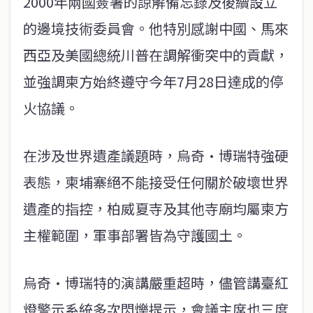
2000年兩國簽署的諒解備忘錄及後續設立
的邊境技術委員會。他特別感謝中國、馬來
西亞及美國總統川普在調解衝突中的貢獻，
並強調柬方始終遵守今年7月28日達成的停
火協議。
在涉及世界遺產議題時，烏奇·博瑞特強硬
表態，柬埔寨絕不能接受任何關於破壞世界
遺產的指控，柏威夏寺及其他寺廟均屬柬方
主權範圍，軍事部署皆為守護國土。
烏奇·博瑞特的演講嚴重超時，儘管講臺紅
燈警示系統多次閃爍提示，會議主席也三度