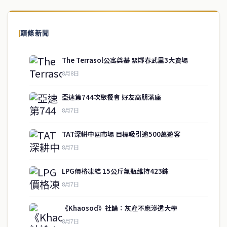
頭條新聞
The Terrasol公寓奠基 緊鄰春武里3大賣場
8月8日
亞速第744次聚餐會 好友高朋滿座
8月7日
TAT深耕中國市場 目標吸引逾500萬遊客
8月7日
LPG價格凍結 15公斤氣瓶維持423銖
service@thaichinesenews.com
↑ 回到頂端
8月7日
《Khaosod》社論：灰產不應滲透大學
8月7日
關於我們