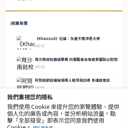
泰國中文新聞（TCN）是一家總部設於曼谷的中文新聞媒體，致力於
報導泰國當地政治、經濟、華人社群與社會時事，為在泰華人讀者提
相關新聞
供即時、客觀、多元的中文新聞內容。
《Khaosod》社論：灰產不應滲透大學
8月7日
快速連結
育沙南就校園槍擊案 向罹難者及傷者家屬致以慰問
即時
工商
8月7日
政治
美食
財經
房地產
阿努庭歡迎緬甸領導人敏昂萊訪泰 多議題會談
綜合
8月6日
我們重視您的隱私
中國未向柬提供武器 高度重視中泰關係
我們使用 Cookie 來提升您的瀏覽體驗、提供
聯絡資訊
8月6日
個人化的廣告或內容，並分析網站流量。點
擊「全部接受」即表示您同意我們使用
歡迎來信洽詢合作事宜
總理府闢謠 呼籲各部長安心履職
Cookie。
或提供新聞線索
隱私權政策