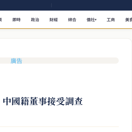
頁
即時
政治
財經
綜合
僑社
工商
美
▾
公司 中國籍董事接受調查