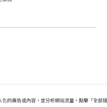
快速連結
致力於報導
即時
工商
提供即
政治
美食
財經
房地產
綜合
提供個人化的廣告或內容，並分析網站流量。點擊「全部