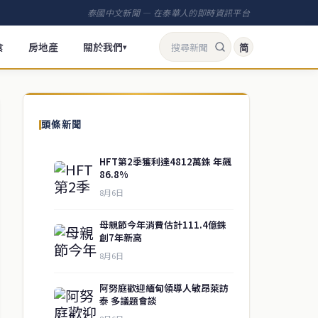
泰國中文新聞 — 在泰華人的即時資訊平台
食
房地產
關於我們
简
▾
頭條新聞
HFT第2季獲利達4812萬銖 年飆
86.8%
8月6日
母親節今年消費估計111.4億銖
創7年新高
8月6日
阿努庭歡迎緬甸領導人敏昂萊訪
泰 多議題會談