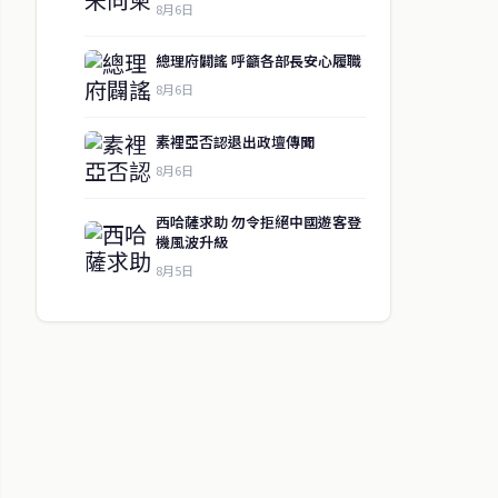
8月6日
總理府闢謠 呼籲各部長安心履職
8月6日
素裡亞否認退出政壇傳聞
8月6日
西哈薩求助 勿令拒絕中國遊客登
機風波升級
8月5日