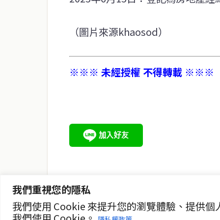
（圖片來源khaosod）
※※※ 未經授權 不得轉載 ※※※
service@thaichinesenews.com
關於我們
泰國中文新聞（TCN）是一家總部設於曼谷的中文新聞媒體，
泰國當地政治、經濟、華人社群與社會時事，為在泰華人讀者
時、客觀、多元的中文新聞內容。
我們重視您的隱私
我們使用 Cookie 來提升您的瀏覽體驗、
我們使用 Cookie。
隱私權政策