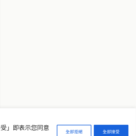
↑ 回到頂端
聯絡資訊
歡迎來信洽詢合作事宜
或提供新聞線索
service@thaichinesenews.com
接受」即表示您同意
全部拒絕
全部接受