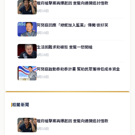
暖府槍擊案再爆起因 查龍向通猜追討借款
8月10日
阿努庭回應「綠蛇加入藍黨」傳聞 很好笑
8月10日
生活困難求助被拒 查龍一怒開槍
service@thaichinesenews.com
↑ 回到頂端
8月10日
阿努庭啟動泰助泰計畫 幫助民眾獲得低成本資金
8月10日
關於我們
泰國中文新聞（TCN）是一家總部設於曼谷的中文新聞媒體，致力於
報導泰國當地政治、經濟、華人社群與社會時事，為在泰華人讀者提
相關新聞
供即時、客觀、多元的中文新聞內容。
暖府槍擊案再爆起因 查龍向通猜追討借款
8月10日