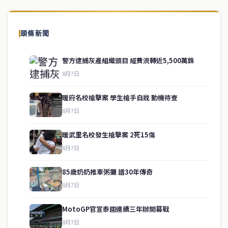
頭條新聞
警方逮捕灰產組織頭目 經費流轉近5,500萬銖
8月7日
暖府名校槍擊案 學生槍手自戕 動機待查
8月7日
暖武里名校發生槍擊案 2死15傷
8月7日
85歲奶奶推車粥攤 譜30年傳奇
service@thaichinesenews.com
↑ 回到頂端
8月7日
MotoGP官宣泰國連續三年辦開幕戰
8月7日
關於我們