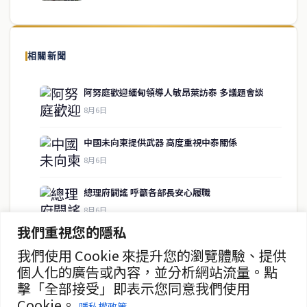
泰國中文新聞（TCN）是一家總部設於曼谷的中文新聞媒體，致力於
報導泰國當地政治、經濟、華人社群與社會時事，為在泰華人讀者提
相關新聞
供即時、客觀、多元的中文新聞內容。
阿努庭歡迎緬甸領導人敏昂萊訪泰 多議題會談
8月6日
快速連結
中國未向柬提供武器 高度重視中泰關係
即時
工商
8月6日
政治
美食
財經
房地產
總理府闢謠 呼籲各部長安心履職
綜合
8月6日
我們重視您的隱私
素裡亞否認退出政壇傳聞
我們使用 Cookie 來提升您的瀏覽體驗、提供
聯絡資訊
8月6日
個人化的廣告或內容，並分析網站流量。點
擊「全部接受」即表示您同意我們使用
歡迎來信洽詢合作事宜
西哈薩求助 勿令拒絕中國遊客登機風波升級
Cookie。
或提供新聞線索
隱私權政策