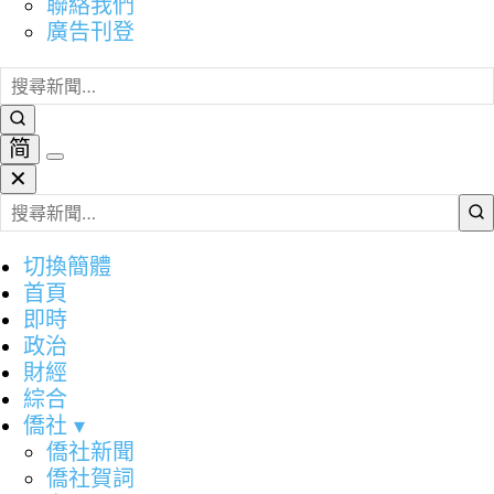
聯絡我們
廣告刊登
简
✕
切換簡體
首頁
即時
政治
財經
綜合
僑社
▾
僑社新聞
僑社賀詞