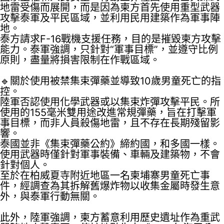
地雷受傷而展開，而是因為柬方首先使用重型武器
攻擊泰軍及平民區域，並利用民用建築作為軍事陣
地。
泰方請求F-16戰機支援任務，目的是摧毀柬方攻擊
能力。泰軍強調，只針對“軍事目標”，並遵守比例
原則，盡量將損害限制在作戰區域。
🔹關於使用被禁集束彈藥並導致10歲男童死亡的指
控。
陸軍否認使用化學武器或以集束炸彈攻擊平民。所
使用的155毫米雙用途改進常規彈藥，旨在打擊軍
事目標，而非人員殺傷地雷，且不存在長期殘留影
響。
泰國並非《集束彈藥公約》締約國，和多國一樣。
使用武器時僅針對軍事裝備、車輛及建築物，不會
針對個人。
至於在柏威夏寺附近地區一名柬埔寨男童死亡事
件，經調查為其拆解舊爆炸物以收集金屬時發生意
外，與泰軍行動無關。
此外，陸軍強調，柬方蓄意利用歷史遺址作為重武