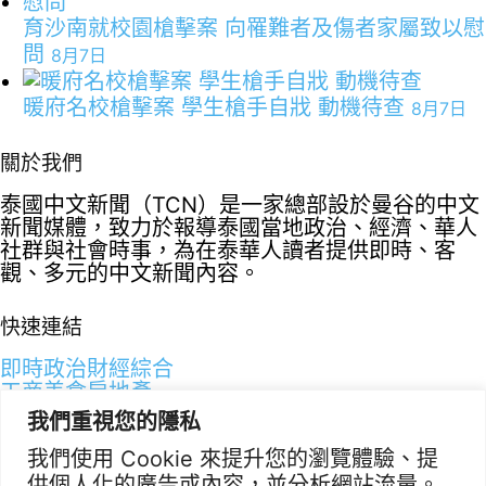
育沙南就校園槍擊案 向罹難者及傷者家屬致以慰
問
8月7日
暖府名校槍擊案 學生槍手自戕 動機待查
8月7日
關於我們
泰國中文新聞（TCN）是一家總部設於曼谷的中文
新聞媒體，致力於報導泰國當地政治、經濟、華人
社群與社會時事，為在泰華人讀者提供即時、客
觀、多元的中文新聞內容。
快速連結
即時
政治
財經
綜合
工商
美食
房地產
我們重視您的隱私
聯絡資訊
我們使用 Cookie 來提升您的瀏覽體驗、提
供個人化的廣告或內容，並分析網站流量。