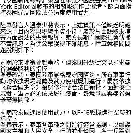
【泰國新聞報導】泰國陸軍就外國臉書頁The New
York Editorial發布的相關報道作出澄清。該頁面指
控泰國違反國際法並過度使用武力。
陸軍發言人溫泰少將表示，上述資訊不僅缺乏明確
來源，且內容與現場事實不符，屬於片面聽取柬埔
寨方面說法的失實報導。柬方長期向國際社會傳播
不實訊息。為使公眾獲得正確訊息，陸軍就相關問
題說明如下：
🔹關於柬埔寨挑起事端，但泰國升級衝突以尋求曼
谷選舉勝利的指控。
溫泰確認，泰國陸軍嚴格遵守國際法。所有軍事行
動均依據現場局勢及武力使用規則進行，屬於依據
《聯合國憲章》第51條行使合法自衛權。面對安全
威脅，軍方必須依法履行職責。邊境爭議與曼谷選
舉毫無關係。
🔹關於泰國過度使用武力，以F-16戰機進行空襲的
指控。
溫泰表示，泰軍各軍種之間進行適當協調，以維護
國家主權和人民安全。行動並非僅因一名士兵踩到