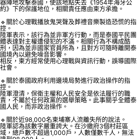
器陣地攻擊泰國，使該地點失去《1954年海牙公
約》下的保護地位，相關責任應由柬方承擔。
🔹關於心理戰播放鬼哭聲及葬禮音樂製造恐慌的指
控。
陸軍表示，該行為並非軍方行動，而是泰國平民團
體表達對主權遭侵犯的不滿。相關行為不構成酷
刑，因為並非國家官員所為，且對方可隨時離開泰
國境內以避免噪音影響。
相反，柬方經常使用心理戰與資訊行動，誤導國際
社會。
🔹關於泰國政府利用邊境局勢進行政治操作的指
控。
陸軍澄清，保衛主權和人民安全是依法履行的職
責，不屬於任何政黨的選舉策略。此事關乎全體泰
國人民，而非政治操作。
🔹關於近98,000名柬埔寨人流離失所的說法。
陸軍認為該數字嚴重誇大。在沙繳府3個村莊區
域，總戶數不超過1,000戶，人數僅數千人，無法