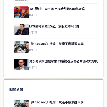
TAT深耕中國市場 目標吸引逾500萬遊客
8月7日
LPG價格凍結 15公斤氣瓶維持423銖
8月7日
《Khaosod》社論：灰產不應滲透大學
service@thaichinesenews.com
↑ 回到頂端
8月7日
育沙南就校園槍擊案 向罹難者及傷者家屬致以慰問
8月7日
關於我們
泰國中文新聞（TCN）是一家總部設於曼谷的中文新聞媒體，致力於
報導泰國當地政治、經濟、華人社群與社會時事，為在泰華人讀者提
相關新聞
供即時、客觀、多元的中文新聞內容。
《Khaosod》社論：灰產不應滲透大學