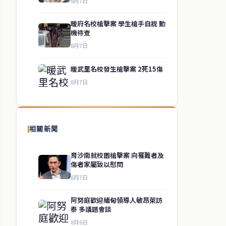
8月7日
暖府名校槍擊案 學生槍手自戕 動
機待查
8月7日
暖武里名校發生槍擊案 2死15傷
8月7日
相關新聞
育沙南就校園槍擊案 向罹難者及
傷者家屬致以慰問
8月7日
阿努庭歡迎緬甸領導人敏昂萊訪
泰 多議題會談
8月6日