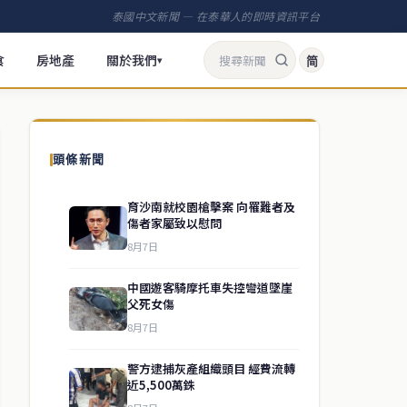
泰國中文新聞 — 在泰華人的即時資訊平台
食
房地產
關於我們
简
▾
頭條新聞
育沙南就校園槍擊案 向罹難者及
傷者家屬致以慰問
8月7日
中國遊客騎摩托車失控彎道墜崖
父死女傷
8月7日
警方逮捕灰產組織頭目 經費流轉
近5,500萬銖