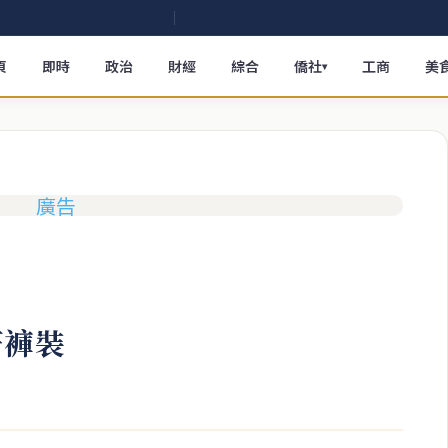
頁
即時
政治
財經
綜合
僑社
工商
美
▾
著褲裝