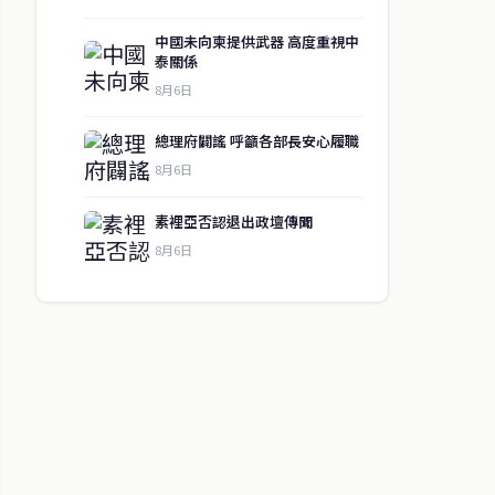
中國未向柬提供武器 高度重視中
泰關係
8月6日
總理府闢謠 呼籲各部長安心履職
8月6日
素裡亞否認退出政壇傳聞
8月6日
↑ 回到頂端