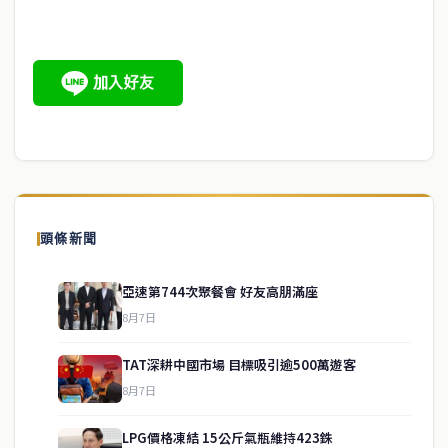
頭條新聞
亞速第744次聚餐會 好友高朋滿座
8月7日
TAT深耕中國市場 目標吸引逾500萬遊客
8月7日
LPG價格凍結 15公斤氣瓶維持423銖