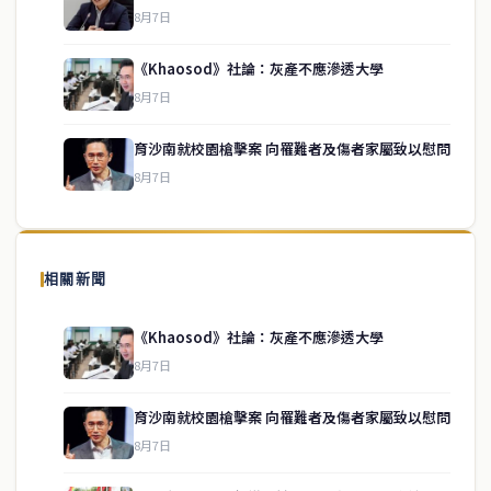
8月7日
《Khaosod》社論：灰產不應滲透大學
service@thaichinesenews.com
↑ 回到頂端
8月7日
育沙南就校園槍擊案 向罹難者及傷者家屬致以慰問
8月7日
關於我們
泰國中文新聞（TCN）是一家總部設於曼谷的中文新聞媒體，致力於
報導泰國當地政治、經濟、華人社群與社會時事，為在泰華人讀者提
相關新聞
供即時、客觀、多元的中文新聞內容。
《Khaosod》社論：灰產不應滲透大學
8月7日
快速連結
育沙南就校園槍擊案 向罹難者及傷者家屬致以慰問
即時
工商
8月7日
政治
美食
財經
房地產