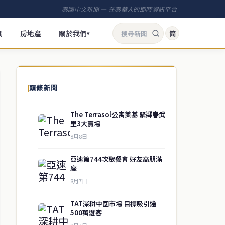
泰國中文新聞 — 在泰華人的即時資訊平台
食
房地產
關於我們
简
▾
頭條新聞
The Terrasol公寓奠基 緊鄰春武
里3大賣場
8月8日
亞速第744次聚餐會 好友高朋滿
座
8月7日
TAT深耕中國市場 目標吸引逾
500萬遊客