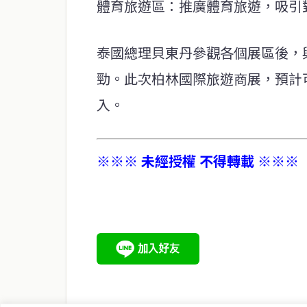
體育旅遊區：推廣體育旅遊，吸引
泰國總理貝東丹參觀各個展區後，
勁。此次柏林國際旅遊商展，預計可
入。
※※※ 未經授權 不得轉載 ※※※
service@thaichinesenews.com
關於我們
泰國中文新聞（TCN）是一家總部設於曼谷的中文新聞媒體，
泰國當地政治、經濟、華人社群與社會時事，為在泰華人讀者