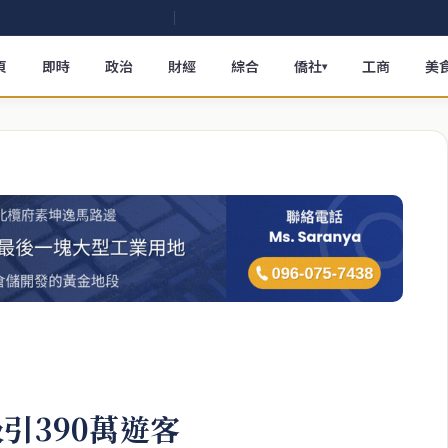
頁
即時
政治
財經
綜合
僑社
工商
美
▾
引390萬遊客