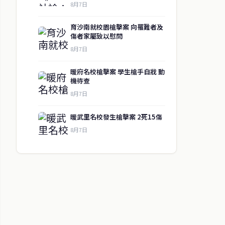
8月7日
育沙南就校園槍擊案 向罹難者及
傷者家屬致以慰問
8月7日
暖府名校槍擊案 學生槍手自戕 動
機待查
8月7日
暖武里名校發生槍擊案 2死15傷
8月7日