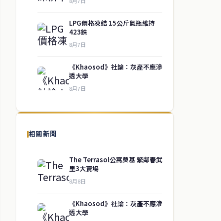
8月7日
LPG價格凍結 15公斤氣瓶維持
423銖
8月7日
《Khaosod》社論：灰產不應滲
透大學
8月7日
相關新聞
The Terrasol公寓奠基 緊鄰春武
里3大賣場
8月8日
《Khaosod》社論：灰產不應滲
透大學