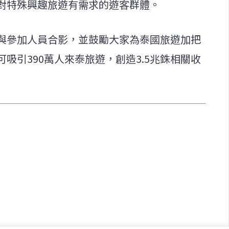
對特殊興趣旅遊有需求的遊客群體。
與參加人員合影，並鼓勵大家為泰國旅遊加把
吸引390萬人來泰旅遊，創造3.5兆銖相關收
快速連結
致力於報導
即時
工商
提供即
政治
美食