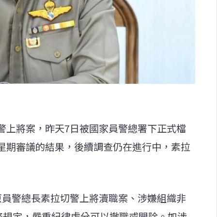
警上將案，昨天7日被國家員警總署下正式檔
星期審議的結果，後續調查仍在進行中，素拉
原員警總長素拉切警上將瀆職案、涉嫌組織非
5條規定，嚴重紀律處分可以撤職或開除。如涉