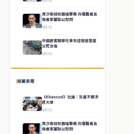
8月7日
育沙南就校園槍擊案 向罹難者及
傷者家屬致以慰問
8月7日
中國遊客騎摩托車失控彎道墜崖
父死女傷
8月7日
相關新聞
《Khaosod》社論：灰產不應滲
透大學
8月7日
育沙南就校園槍擊案 向罹難者及
傷者家屬致以慰問