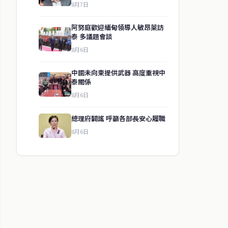
8月7日
阿努庭歡迎緬甸領導人敏昂萊訪
泰 多議題會談
8月6日
中國未向柬提供武器 高度重視中
泰關係
8月6日
總理府闢謠 呼籲各部長安心履職
8月6日