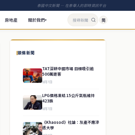
泰國中文新聞 — 在泰華人的即時資訊平台
房地產
關於我們
简
▾
頭條新聞
TAT深耕中國市場 目標吸引逾
500萬遊客
8月7日
LPG價格凍結 15公斤氣瓶維持
423銖
8月7日
《Khaosod》社論：灰產不應滲
透大學