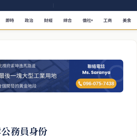
即時
政治
財經
綜合
僑社
工商
美食
▾
奪公務員身份