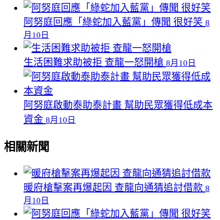
阿努庭回應「綠蛇加入藍黨」傳聞 很好笑
8
月10日
生活困難求助被拒 查龍一怒開槍
8月10日
阿努庭啟動泰助泰計畫 幫助民眾獲得低成本
資金
8月10日
相關新聞
暖府槍擊案再爆起因 查龍向通猜追討借款
8
月10日