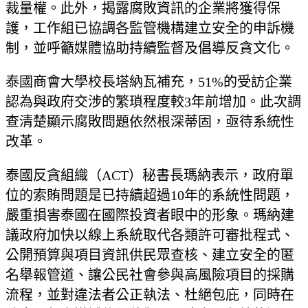
裁量權。此外，揭露腐敗資訊的企業將獲得保
護，工作組已協調各監管機構建立安全的申訴機
制，並呼籲媒體協助持續監督及倡導反貪文化。
泰國商會大學校長塔納瓦補充，51%的受訪企業
認為與政府交涉的繁瑣程度較3年前增加。此次調
查清楚顯示腐敗問題依然根深蒂固，亟待系統性
改革。
泰國反貪組織（ACT）秘書長瑪納表示，政府單
位的索賄問題是已持續超過10年的系統性問題，
嚴重損害泰國在國際投資者眼中的形象。瑪納建
議政府加快以線上系統取代各類許可審批程式、
公開預算與項目資訊供民眾查核、建立安全的匿
名舉報管道、讓公民社會參與高風險項目的採購
流程，並對違法者公正執法、杜絕包庇，同時在