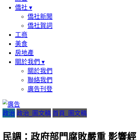
僑社
▾
僑社新聞
僑社賀詞
工商
美食
房地產
關於我們
▾
關於我們
聯絡我們
廣告刊登
政治
政治_圖文稿
首頁_圖文稿
民調：政府部門腐敗嚴重 影響經