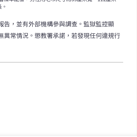
長。
報告，並有外部機構參與調查。監獄監控顯
無異常情況。懲教署承諾，若發現任何違規行
快速連結
致力於報導
即時
工商
提供即
政治
美食