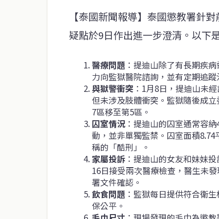
【泰國新聞報導】泰國懲教署針對
疑點於9日作出進一步澄清。以下
醫療問題
：提迪山除了有長期疾病
力向監獄醫院諮詢，並有定期追蹤
與獄警衝突
：1月8日，提迪山未
但未涉及肢體衝突。監獄隨後成立
7區移至第5區。
囚室情況
：提迪山的囚室通常容納
動，並非單獨監禁。囚室面積8.7
稱的「酷刑」。
家屬投訴
：提迪山的女友和妹妹投
16日接受兩次醫療檢查，醫生未
署文件確認。
飲食問題
：監獄每日提供符合衛生
保公平。
毛巾尺寸
：現場發現的毛巾為懲教署