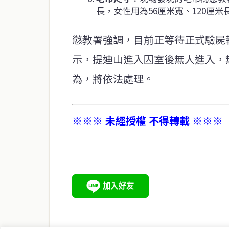
長，女性用為56厘米寬、120厘米
懲教署強調，目前正等待正式驗屍
示，提迪山進入囚室後無人進入，
為，將依法處理。
※※※ 未經授權 不得轉載 ※※※
service@thaichinesenews.com
關於我們
泰國中文新聞（TCN）是一家總部設於曼谷的中文新聞媒體，
泰國當地政治、經濟、華人社群與社會時事，為在泰華人讀者