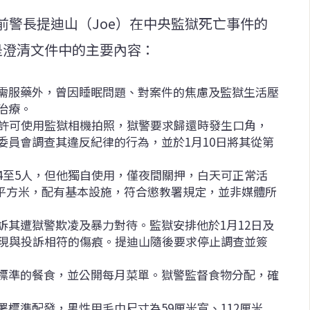
前警長提迪山（Joe）在中央監獄死亡事件的
是澄清文件中的主要內容：
需服藥外，曾因睡眠問題、對案件的焦慮及監獄生活壓
治療。
經許可使用監獄相機拍照，獄警要求歸還時發生口角，
委員會調查其違反紀律的行為，並於1月10日將其從第
4至5人，但他獨自使用，僅夜間關押，白天可正常活
4平方米，配有基本設施，符合懲教署規定，並非媒體所
訴其遭獄警欺凌及暴力對待。監獄安排他於1月12日及
發現與投訴相符的傷痕。提迪山隨後要求停止調查並簽
標準的餐食，並公開每月菜單。獄警監督食物分配，確
標準配發，男性用毛巾尺寸為59厘米寬、112厘米