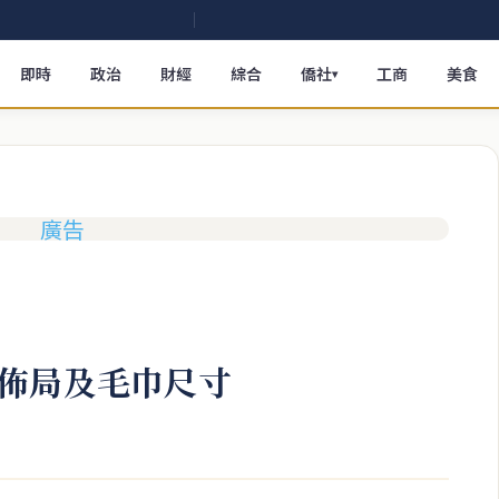
即時
政治
財經
綜合
僑社
工商
美食
▾
佈局及毛巾尺寸