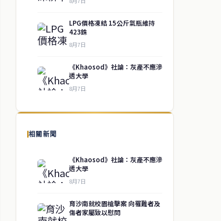
8月7日
LPG價格凍結 15公斤氣瓶維持
423銖
8月7日
《Khaosod》社論：灰產不應滲
透大學
8月7日
相關新聞
《Khaosod》社論：灰產不應滲
透大學
8月7日
育沙南就校園槍擊案 向罹難者及
傷者家屬致以慰問