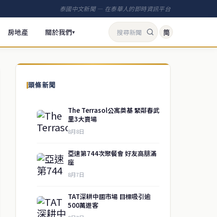
泰國中文新聞 — 在泰華人的即時資訊平台
房地產
關於我們
简
▾
頭條新聞
The Terrasol公寓奠基 緊鄰春武
里3大賣場
8月8日
亞速第744次聚餐會 好友高朋滿
座
8月7日
TAT深耕中國市場 目標吸引逾
500萬遊客