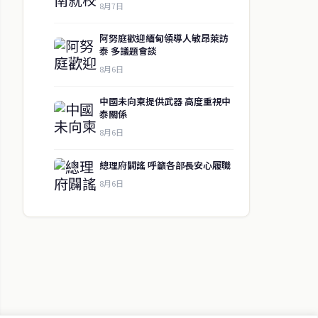
8月7日
阿努庭歡迎緬甸領導人敏昂萊訪
泰 多議題會談
8月6日
中國未向柬提供武器 高度重視中
泰關係
8月6日
總理府闢謠 呼籲各部長安心履職
8月6日
↑ 回到頂端
聯絡資訊
歡迎來信洽詢合作事宜
或提供新聞線索