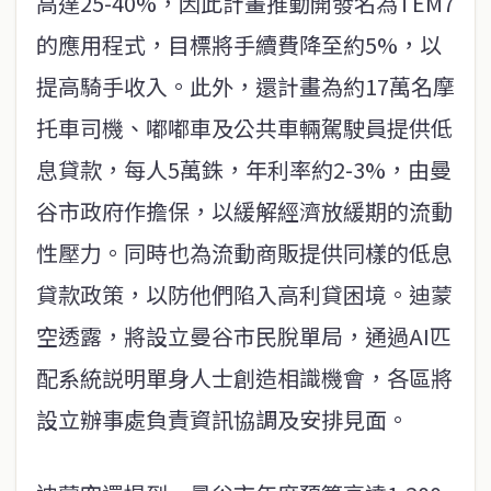
高達25-40%，因此計畫推動開發名為TEM7
的應用程式，目標將手續費降至約5%，以
提高騎手收入。此外，還計畫為約17萬名摩
托車司機、嘟嘟車及公共車輛駕駛員提供低
息貸款，每人5萬銖，年利率約2-3%，由曼
谷市政府作擔保，以緩解經濟放緩期的流動
性壓力。同時也為流動商販提供同樣的低息
貸款政策，以防他們陷入高利貸困境。迪蒙
空透露，將設立曼谷市民脫單局，通過AI匹
配系統説明單身人士創造相識機會，各區將
設立辦事處負責資訊協調及安排見面。