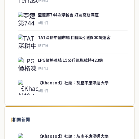
亞速第744次聚餐會 好友高朋滿座
8月7日
TAT深耕中國市場 目標吸引逾500萬遊客
8月7日
LPG價格凍結 15公斤氣瓶維持423銖
service@thaichinesenews.com
↑ 回到頂端
8月7日
《Khaosod》社論：灰產不應滲透大學
8月7日
關於我們
泰國中文新聞（TCN）是一家總部設於曼谷的中文新聞媒體，致力於
報導泰國當地政治、經濟、華人社群與社會時事，為在泰華人讀者提
相關新聞
供即時、客觀、多元的中文新聞內容。
《Khaosod》社論：灰產不應滲透大學