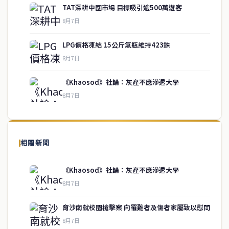
TAT深耕中國市場 目標吸引逾500萬遊客
8月7日
LPG價格凍結 15公斤氣瓶維持423銖
service@thaichinesenews.com
↑ 回到頂端
8月7日
《Khaosod》社論：灰產不應滲透大學
8月7日
關於我們
泰國中文新聞（TCN）是一家總部設於曼谷的中文新聞媒體，致力於
報導泰國當地政治、經濟、華人社群與社會時事，為在泰華人讀者提
相關新聞
供即時、客觀、多元的中文新聞內容。
《Khaosod》社論：灰產不應滲透大學
8月7日
快速連結
育沙南就校園槍擊案 向罹難者及傷者家屬致以慰問
即時
工商
8月7日