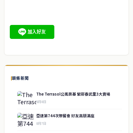
頭條新聞
The Terrasol公寓奠基 緊鄰春武里3大賣場
8月8日
亞速第744次聚餐會 好友高朋滿座
8月7日