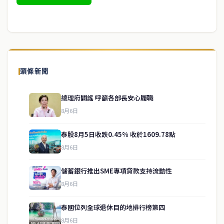
頭條新聞
總理府闢謠 呼籲各部長安心履職
8月6日
泰股8月5日收跌0.45% 收於1609.78點
8月6日
儲蓄銀行推出SME專項貸款支持流動性
8月6日
泰國位列全球退休目的地排行榜第四
service@thaichinesenews.com
↑ 回到頂端
8月6日