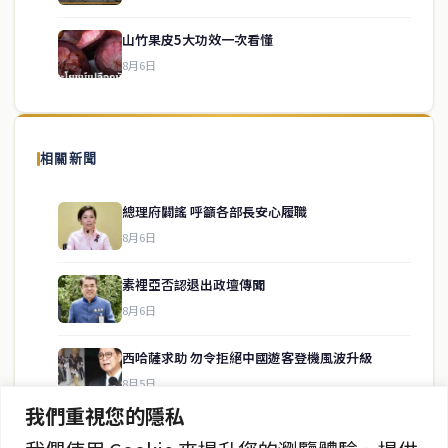
山竹果皮5大功效一次看懂
8月6日
關於我們
泰國中文新聞（TCN）是一家總部設於曼谷的中文新聞媒體，致力於
報導泰國當地政治、經濟、華人社群與社會時事，為在泰華人讀者提
相關新聞
供即時、客觀、多元的中文新聞內容。
總理府闢謠 呼籲各部長安心履職
8月6日
快速連結
素裡亞否認退出政壇傳聞
即時
工商
8月6日
政治
美食
財經
房地產
西哈薩求助 勿令拒絕中國遊客登機風波升級
綜合
8月5日
我們重視您的隱私
阿努庭將成第二位飛行總理