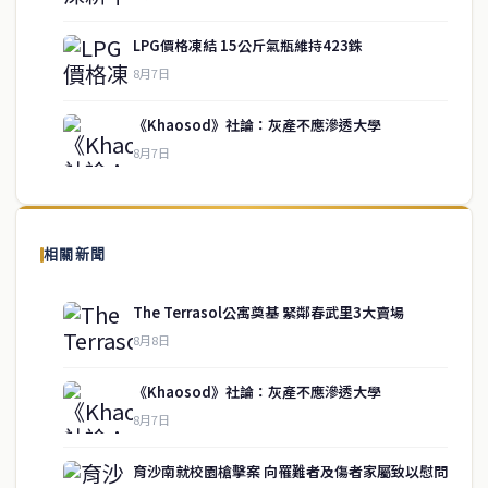
LPG價格凍結 15公斤氣瓶維持423銖
service@thaichinesenews.com
↑ 回到頂端
8月7日
《Khaosod》社論：灰產不應滲透大學
8月7日
關於我們
泰國中文新聞（TCN）是一家總部設於曼谷的中文新聞媒體，致力於
報導泰國當地政治、經濟、華人社群與社會時事，為在泰華人讀者提
相關新聞
供即時、客觀、多元的中文新聞內容。
The Terrasol公寓奠基 緊鄰春武里3大賣場
8月8日
快速連結
《Khaosod》社論：灰產不應滲透大學
即時
工商
8月7日
政治
美食
財經
房地產
育沙南就校園槍擊案 向罹難者及傷者家屬致以慰問