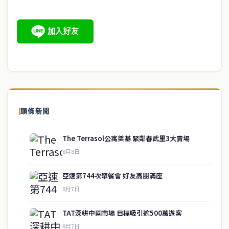
頭條新聞
The Terrasol公寓奠基 緊鄰春武里3大賣場
8月8日
亞速第744次聚餐會 好友高朋滿座
8月7日
TAT深耕中國市場 目標吸引逾500萬遊客
8月7日