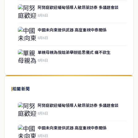
阿努庭歡迎緬甸領導人敏昂萊訪泰 多議題會談
8月6日
中國未向柬提供武器 高度重視中泰關係
service@thaichinesenews.com
↑ 回到頂端
8月6日
單親母親為俄姐弟舉辦追思儀式 痛不欲生
8月6日
關於我們
泰國中文新聞（TCN）是一家總部設於曼谷的中文新聞媒體，致力於
報導泰國當地政治、經濟、華人社群與社會時事，為在泰華人讀者提
相關新聞
供即時、客觀、多元的中文新聞內容。
阿努庭歡迎緬甸領導人敏昂萊訪泰 多議題會談
8月6日
快速連結
中國未向柬提供武器 高度重視中泰關係
即時
工商
8月6日