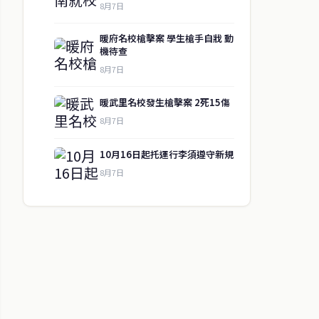
8月7日
暖府名校槍擊案 學生槍手自戕 動
機待查
8月7日
暖武里名校發生槍擊案 2死15傷
8月7日
10月16日起托運行李須遵守新規
8月7日