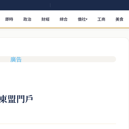
即時
政治
財經
綜合
僑社
工商
美食
▾
東盟門戶