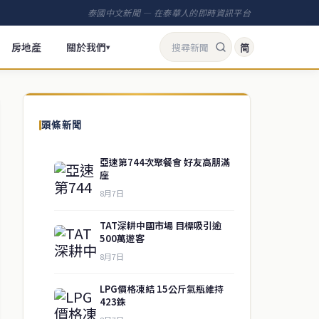
泰國中文新聞 — 在泰華人的即時資訊平台
房地產
關於我們
简
▾
頭條新聞
亞速第744次聚餐會 好友高朋滿
座
8月7日
TAT深耕中國市場 目標吸引逾
500萬遊客
8月7日
LPG價格凍結 15公斤氣瓶維持
423銖