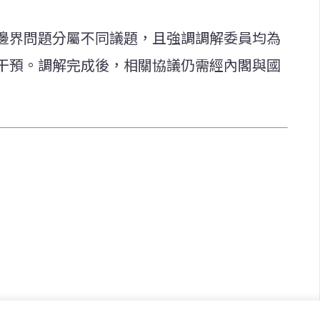
邊界問題分屬不同議題，且強調調解委員均為
干預。調解完成後，相關協議仍需經內閣與國
快速連結
致力於報導
即時
工商
提供即
政治
美食
財經
房地產