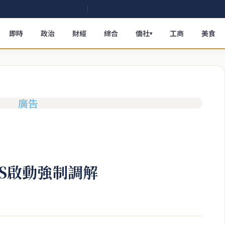
即時
政治
財經
綜合
僑社
工商
美食
▾
OS啟動強制調解