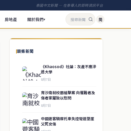
泰國中文新聞 — 在泰華人的即時資訊平台
房地產
關於我們
简
▾
頭條新聞
《Khaosod》社論：灰產不應滲
透大學
8月7日
育沙南就校園槍擊案 向罹難者及
傷者家屬致以慰問
8月7日
中國遊客騎摩托車失控彎道墜崖
父死女傷