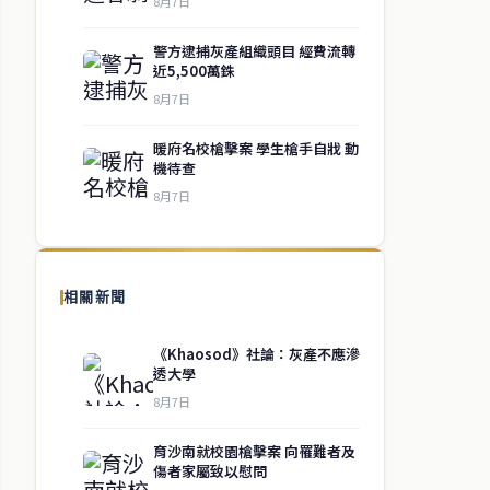
8月7日
警方逮捕灰產組織頭目 經費流轉
近5,500萬銖
8月7日
暖府名校槍擊案 學生槍手自戕 動
機待查
8月7日
相關新聞
《Khaosod》社論：灰產不應滲
透大學
8月7日
育沙南就校園槍擊案 向罹難者及
傷者家屬致以慰問