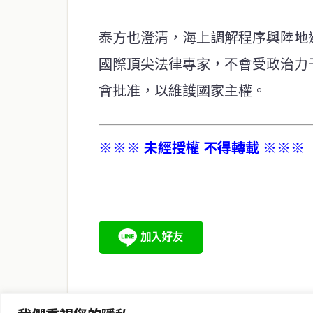
泰方也澄清，海上調解程序與陸地
國際頂尖法律專家，不會受政治力
會批准，以維護國家主權。
※※※ 未經授權 不得轉載 ※※※
service@thaichinesenews.com
關於我們
泰國中文新聞（TCN）是一家總部設於曼谷的中文新聞媒體，
泰國當地政治、經濟、華人社群與社會時事，為在泰華人讀者
時、客觀、多元的中文新聞內容。