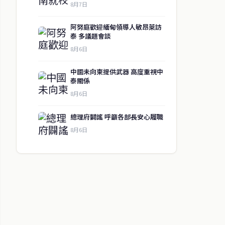
8月7日
阿努庭歡迎緬甸領導人敏昂萊訪
泰 多議題會談
8月6日
中國未向柬提供武器 高度重視中
泰關係
8月6日
總理府闢謠 呼籲各部長安心履職
8月6日