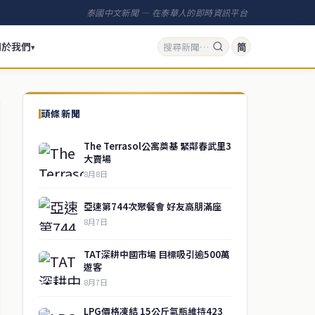
泰國中文新聞 — 在泰華人的即時資訊平台
關於我們
简
▾
頭條新聞
The Terrasol公寓奠基 緊鄰春武里3
大賣場
8月8日
亞速第744次聚餐會 好友高朋滿座
8月7日
TAT深耕中國市場 目標吸引逾500萬
遊客
8月7日
LPG價格凍結 15公斤氣瓶維持423