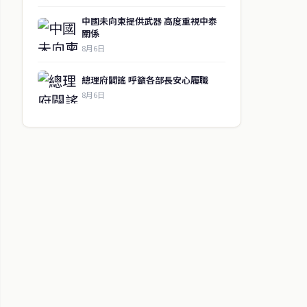
中國未向柬提供武器 高度重視中泰
關係
8月6日
總理府闢謠 呼籲各部長安心履職
8月6日
↑ 回到頂端