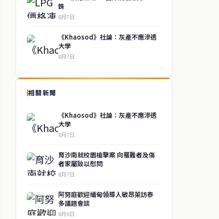
銖
8月7日
《Khaosod》社論：灰產不應滲透
大學
8月7日
相關新聞
《Khaosod》社論：灰產不應滲透
大學
8月7日
育沙南就校園槍擊案 向罹難者及傷
者家屬致以慰問
8月7日
阿努庭歡迎緬甸領導人敏昂萊訪泰
多議題會談
8月6日