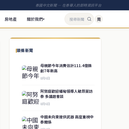
泰國中文新聞 — 在泰華人的即時資訊平台
房地產
關於我們
简
▾
頭條新聞
母親節今年消費估計111.4億銖
創7年新高
8月6日
阿努庭歡迎緬甸領導人敏昂萊訪
泰 多議題會談
8月6日
中國未向柬提供武器 高度重視中
泰關係