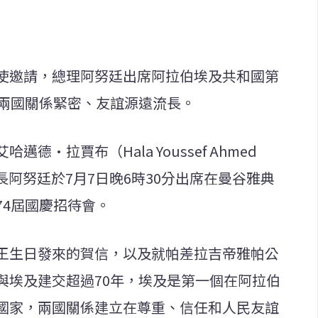
使邀請，總理阿努廷出席阿拉伯埃及共和國第
調兩國關係緊密、友誼源遠流長。
·拉賈布（Hala Youssef Ahmed
長阿努廷於7月7日晚6時30分出席在曼谷雅典
74屆國慶招待會。
王生日發來的賀信，以及就帕差拉吉帝雅帕公
與埃及建交超過70年，埃及是第一個在阿拉伯
國家，兩國關係建立在尊重、信任和人民友誼