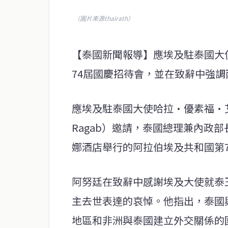
（圖片來源thairath）
【泰國新聞報導】應埃及駐泰國大
74屆國慶招待會，並在致辭中強
應埃及駐泰國大使哈拉·優素福·艾哈邁德
Ragab）邀請，泰國總理兼內政部
娜酒店舉行的阿拉伯埃及共和國第
阿努廷在致辭中感謝埃及大使就泰
主去世表達的哀悼。他指出，泰國
地區和非洲與泰國建立外交關係的