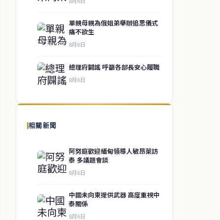
8月6日
單親母親為俄姐弟舉辦追思儀式
痛不欲生
8月6日
總理府闢謠 呼籲各部長安心履職
8月6日
相關新聞
阿努庭歡迎緬甸領導人敏昂萊訪
泰 多議題會談
8月6日
中國未向柬提供武器 高度重視中
泰關係
8月6日