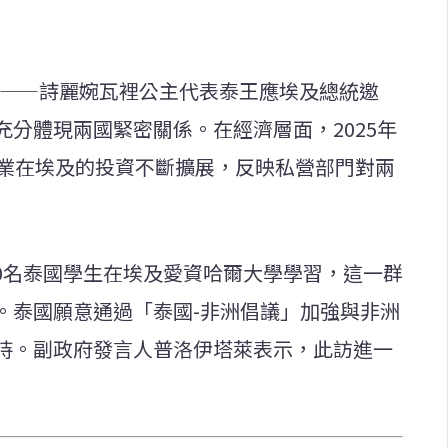
時刻——詩麗婉瓦裡公主代表泰王應埃及總統邀
分體現兩國緊密關係。在經濟層面，2025年
企業在埃及的投資不斷擴展，反映私營部門對兩
00名泰國學生在埃及愛資哈爾大學學習，這一群
。泰國願意通過「泰國-非洲倡議」加強與非洲
持。副政府發言人普洛伊塔萊表示，此訪進一