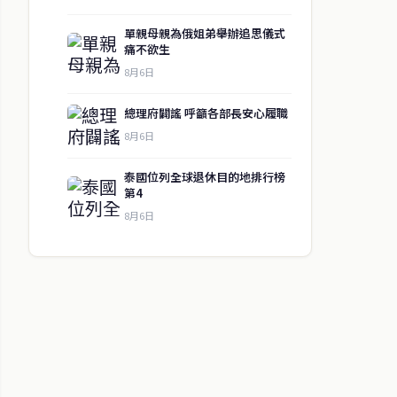
單親母親為俄姐弟舉辦追思儀式
痛不欲生
8月6日
總理府闢謠 呼籲各部長安心履職
8月6日
泰國位列全球退休目的地排行榜
第4
8月6日