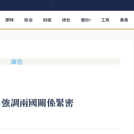
即時
政治
財經
綜合
僑社
工商
美食
▾
 強調兩國關係緊密