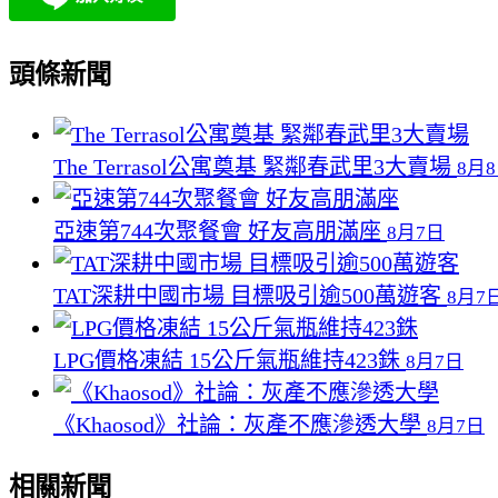
頭條新聞
The Terrasol公寓奠基 緊鄰春武里3大賣場
8月
亞速第744次聚餐會 好友高朋滿座
8月7日
TAT深耕中國市場 目標吸引逾500萬遊客
8月7
LPG價格凍結 15公斤氣瓶維持423銖
8月7日
《Khaosod》社論：灰產不應滲透大學
8月7日
相關新聞