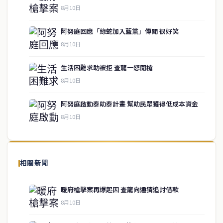
8月10日
阿努庭回應「綠蛇加入藍黨」傳聞 很好笑
8月10日
生活困難求助被拒 查龍一怒開槍
service@thaichinesenews.com
↑ 回到頂端
8月10日
阿努庭啟動泰助泰計畫 幫助民眾獲得低成本資金
8月10日
關於我們
泰國中文新聞（TCN）是一家總部設於曼谷的中文新聞媒體，致力於
報導泰國當地政治、經濟、華人社群與社會時事，為在泰華人讀者提
相關新聞
供即時、客觀、多元的中文新聞內容。
暖府槍擊案再爆起因 查龍向通猜追討借款
8月10日
快速連結