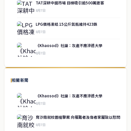
TAT深耕中國市場 目標吸引逾500萬遊客
8月7日
LPG價格凍結 15公斤氣瓶維持423銖
service@thaichinesenews.com
↑ 回到頂端
8月7日
《Khaosod》社論：灰產不應滲透大學
8月7日
關於我們
泰國中文新聞（TCN）是一家總部設於曼谷的中文新聞媒體，致力於
報導泰國當地政治、經濟、華人社群與社會時事，為在泰華人讀者提
相關新聞
供即時、客觀、多元的中文新聞內容。
《Khaosod》社論：灰產不應滲透大學
8月7日
快速連結
育沙南就校園槍擊案 向罹難者及傷者家屬致以慰問
即時
工商
8月7日
政治
美食