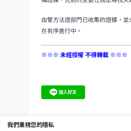
由警方法證部門已收集的證據，並
在有序進行中。
※※※ 未經授權 不得轉載 ※※※
service@thaichinesenews.com
關於我們
泰國中文新聞（TCN）是一家總部設於曼谷的中文新聞媒體，
泰國當地政治、經濟、華人社群與社會時事，為在泰華人讀者
時、客觀、多元的中文新聞內容。
我們重視您的隱私