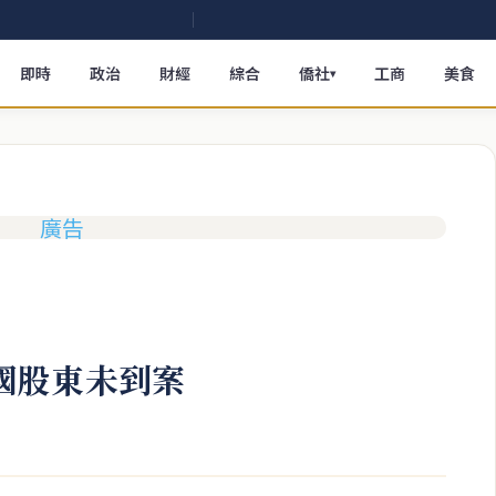
即時
政治
財經
綜合
僑社
工商
美食
▾
泰國股東未到案