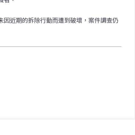
未因近期的拆除行動而遭到破壞，案件調查仍
快速連結
致力於報導
即時
工商
提供即
政治
美食
財經
房地產
綜合