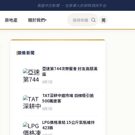
泰國中文新聞 — 在泰華人的即時資訊平台
房地產
關於我們
简
▾
頭條新聞
亞速第744次聚餐會 好友高朋滿
座
8月7日
TAT深耕中國市場 目標吸引逾
500萬遊客
8月7日
LPG價格凍結 15公斤氣瓶維持
423銖