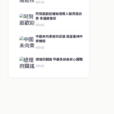
8月7日
阿努庭歡迎緬甸領導人敏昂萊訪
泰 多議題會談
8月6日
中國未向柬提供武器 高度重視中
泰關係
8月6日
總理府闢謠 呼籲各部長安心履職
8月6日