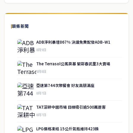
頭條新聞
ADB淨利暴增867% 決議免費配發ADB-W1
8月9日
The Terrasol公寓奠基 緊鄰春武里3大賣場
8月8日
亞速第744次聚餐會 好友高朋滿座
8月7日
TAT深耕中國市場 目標吸引逾500萬遊客
service@thaichinesenews.com
↑ 回到頂端
8月7日
LPG價格凍結 15公斤氣瓶維持423銖