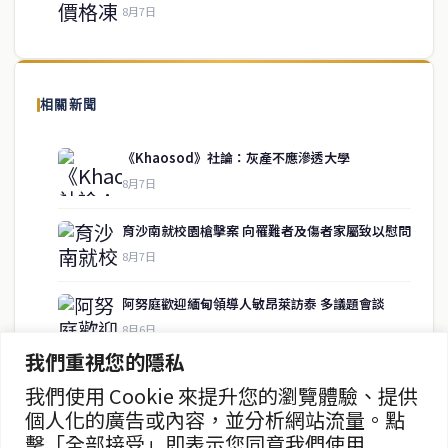
8月7日
關於我們
泰國中文新聞（TCN）是一家總部設於曼谷的中文新聞媒體，致力於
報導泰國當地政治、經濟、華人社群與社會時事，為在泰華人讀者提
相關新聞
供即時、客觀、多元的中文新聞內容。
《Khaosod》社論：灰產不應滲透大學
8月7日
快速連結
育沙南就校園槍擊案 向罹難者及傷者家屬致以慰問
即時
工商
8月7日
政治
美食
財經
房地產
阿努庭歡迎緬甸領導人敏昂萊訪泰 多議題會談
綜合
8月6日
我們重視您的隱私
中國未向柬提供武器 高度重視中泰關係
我們使用 Cookie 來提升您的瀏覽體驗、提供
聯絡資訊
8月6日
個人化的廣告或內容，並分析網站流量。點
擊「全部接受」即表示您同意我們使用
歡迎來信洽詢合作事宜