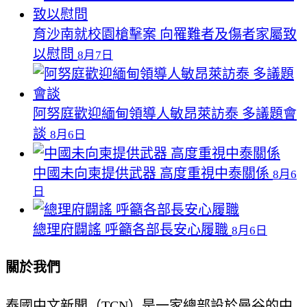
育沙南就校園槍擊案 向罹難者及傷者家屬致
以慰問
8月7日
阿努庭歡迎緬甸領導人敏昂萊訪泰 多議題會
談
8月6日
中國未向柬提供武器 高度重視中泰關係
8月6
日
總理府闢謠 呼籲各部長安心履職
8月6日
關於我們
泰國中文新聞（TCN）是一家總部設於曼谷的中