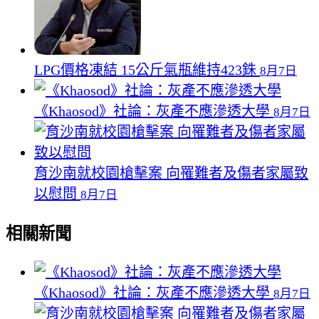
LPG價格凍結 15公斤氣瓶維持423銖
8月7日
《Khaosod》社論：灰產不應滲透大學
8月7日
育沙南就校園槍擊案 向罹難者及傷者家屬致
以慰問
8月7日
相關新聞
《Khaosod》社論：灰產不應滲透大學
8月7日