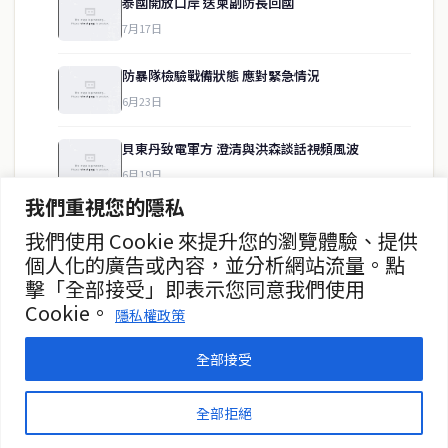
泰國開放口岸 送柬副防長回國
7月17日
快速連結
防暴隊檢驗戰備狀態 應對緊急情況
即時
工商
6月23日
政治
美食
財經
房地產
貝東丹致電軍方 澄清與洪森談話視頻風波
綜合
6月19日
我們重視您的隱私
DSI將議員Golf團夥移押曼谷監獄
我們使用 Cookie 來提升您的瀏覽體驗、提供
聯絡資訊
5月26日
個人化的廣告或內容，並分析網站流量。點
擊「全部接受」即表示您同意我們使用
歡迎來信洽詢合作事宜
警方搜查Golf議員及親屬住處
Cookie。
或提供新聞線索
隱私權政策
5月22日
service@thaichinesenews.com
全部接受
© 2026 泰國中文新聞 TCN — All Rights Reserved
全部拒絕
THAI CHINESE NEWS