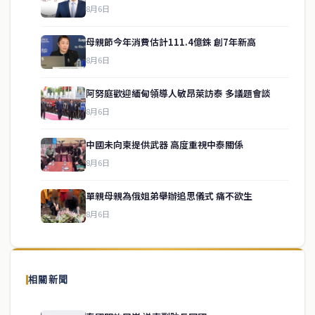
8月6日
母親節今年消費估計111.4億銖 創7年新高
8月6日
阿努庭歡迎緬甸領導人敏昂萊訪泰 多議題會談
8月6日
中國未向柬提供武器 高度重視中泰關係
service@thaichinesenews.com
↑ 回到頂端
8月6日
單親母親為俄姐弟舉辦追思儀式 痛不欲生
8月6日
關於我們
泰國中文新聞（TCN）是一家總部設於曼谷的中文新聞媒體，致力於
報導泰國當地政治、經濟、華人社群與社會時事，為在泰華人讀者提
相關新聞
供即時、客觀、多元的中文新聞內容。