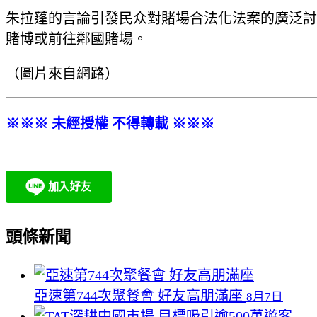
朱拉蓬的言論引發民众對賭場合法化法案的廣泛討
賭博或前往鄰國賭場。
（圖片來自網路）
※※※ 未經授權 不得轉載 ※※※
頭條新聞
亞速第744次聚餐會 好友高朋滿座
8月7日