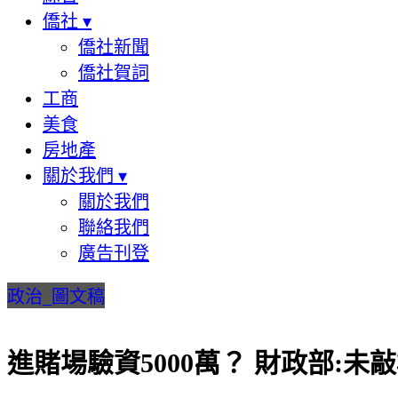
僑社
▾
僑社新聞
僑社賀詞
工商
美食
房地產
關於我們
▾
關於我們
聯絡我們
廣告刊登
政治_圖文稿
進賭場驗資5000萬？ 財政部:未