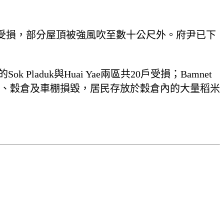
棚受損，部分屋頂被強風吹至數十公尺外。府尹已下
Sok Pladuk與Huai Yae兩區共20戶受損；Bamnet
村共40戶房屋、穀倉及車棚損毀，居民存放於穀倉內的大量稻米