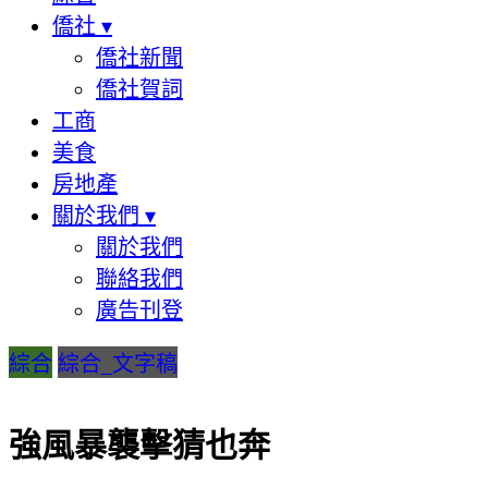
僑社
▾
僑社新聞
僑社賀詞
工商
美食
房地產
關於我們
▾
關於我們
聯絡我們
廣告刊登
綜合
綜合_文字稿
強風暴襲擊猜也奔