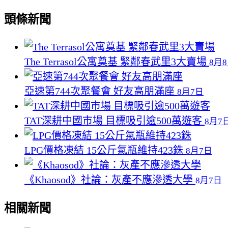
頭條新聞
The Terrasol公寓奠基 緊鄰春武里3大賣場
8月
亞速第744次聚餐會 好友高朋滿座
8月7日
TAT深耕中國市場 目標吸引逾500萬遊客
8月7
LPG價格凍結 15公斤氣瓶維持423銖
8月7日
《Khaosod》社論：灰產不應滲透大學
8月7日
相關新聞