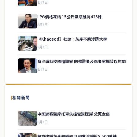
8月7日
LPG價格凍結 15公斤氣瓶維持423銖
8月7日
《Khaosod》社論：灰產不應滲透大學
service@thaichinesenews.com
↑ 回到頂端
8月7日
育沙南就校園槍擊案 向罹難者及傷者家屬致以慰問
8月7日
關於我們
泰國中文新聞（TCN）是一家總部設於曼谷的中文新聞媒體，致力於
報導泰國當地政治、經濟、華人社群與社會時事，為在泰華人讀者提
相關新聞
供即時、客觀、多元的中文新聞內容。
中國遊客騎摩托車失控彎道墜崖 父死女傷
8月7日
快速連結
警方逮捕灰產組織頭目 經費流轉近5,500萬銖