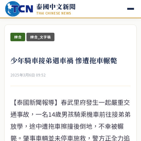
泰國中文新聞
THAI CHINESE NEWS
綜合
綜合_文字稿
少年騎車接弟遇車禍 慘遭拖車輾斃
2025年3月6日 09:52
【泰國新聞報導】春武里府發生一起嚴重交
通事故，一名14歲男孩騎乘機車前往接弟弟
放學，途中遭拖車擦撞後倒地，不幸被輾
斃。肇事車輛並未停車施救，警方正全力追