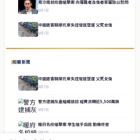
育沙南就校園槍擊案 向罹難者及傷者家屬致以慰問
service@thaichinesenews.com
↑ 回到頂端
8月7日
中國遊客騎摩托車失控彎道墜崖 父死女傷
8月7日
關於我們
泰國中文新聞（TCN）是一家總部設於曼谷的中文新聞媒體，致力於
報導泰國當地政治、經濟、華人社群與社會時事，為在泰華人讀者提
相關新聞
供即時、客觀、多元的中文新聞內容。
中國遊客騎摩托車失控彎道墜崖 父死女傷
8月7日
快速連結
警方逮捕灰產組織頭目 經費流轉近5,500萬銖
即時
工商
8月7日
政治
美食
財經
房地產
暖府名校槍擊案 學生槍手自戕 動機待查
綜合
8月7日