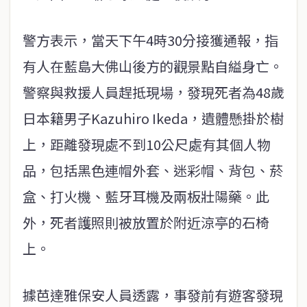
警方表示，當天下午4時30分接獲通報，指
有人在藍島大佛山後方的觀景點自縊身亡。
警察與救援人員趕抵現場，發現死者為48歲
日本籍男子Kazuhiro Ikeda，遺體懸掛於樹
上，距離發現處不到10公尺處有其個人物
品，包括黑色連帽外套、迷彩帽、背包、菸
盒、打火機、藍牙耳機及兩板壯陽藥。此
外，死者護照則被放置於附近涼亭的石椅
上。
據芭達雅保安人員透露，事發前有遊客發現