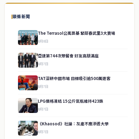
頭條新聞
The Terrasol公寓奠基 緊鄰春武里3大賣場
8月8日
亞速第744次聚餐會 好友高朋滿座
8月7日
TAT深耕中國市場 目標吸引逾500萬遊客
8月7日
LPG價格凍結 15公斤氣瓶維持423銖
service@thaichinesenews.com
↑ 回到頂端
8月7日
《Khaosod》社論：灰產不應滲透大學
8月7日
關於我們