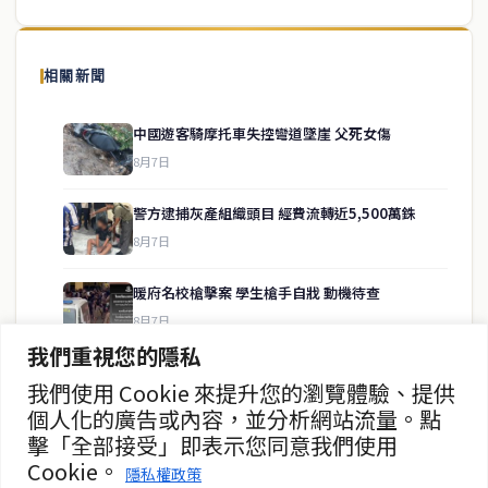
泰國中文新聞（TCN）是一家總部設於曼谷的中文新聞媒體，致力於
報導泰國當地政治、經濟、華人社群與社會時事，為在泰華人讀者提
相關新聞
供即時、客觀、多元的中文新聞內容。
中國遊客騎摩托車失控彎道墜崖 父死女傷
8月7日
快速連結
警方逮捕灰產組織頭目 經費流轉近5,500萬銖
即時
工商
8月7日
政治
美食
財經
房地產
暖府名校槍擊案 學生槍手自戕 動機待查
綜合
8月7日
我們重視您的隱私
暖武里名校發生槍擊案 2死15傷
我們使用 Cookie 來提升您的瀏覽體驗、提供
聯絡資訊
8月7日
個人化的廣告或內容，並分析網站流量。點
擊「全部接受」即表示您同意我們使用
歡迎來信洽詢合作事宜
曼谷第二座街頭美食中心動工
Cookie。
或提供新聞線索
隱私權政策
8月7日