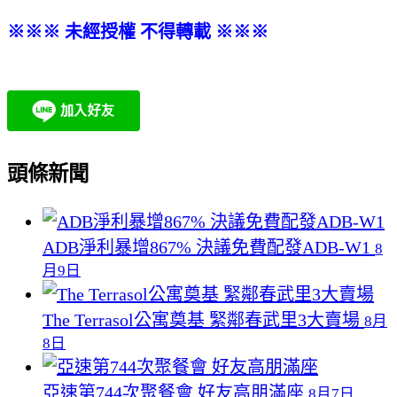
※※※ 未經授權 不得轉載 ※※※
頭條新聞
ADB淨利暴增867% 決議免費配發ADB-W1
8
月9日
The Terrasol公寓奠基 緊鄰春武里3大賣場
8月
8日
亞速第744次聚餐會 好友高朋滿座
8月7日