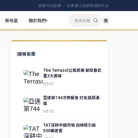
泰國中文新聞 — 在泰華人的即時資訊平台
房地產
關於我們
简
▾
頭條新聞
The Terrasol公寓奠基 緊鄰春武
里3大賣場
8月8日
亞速第744次聚餐會 好友高朋滿
座
8月7日
TAT深耕中國市場 目標吸引逾
500萬遊客