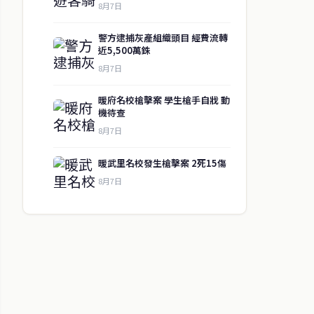
8月7日
警方逮捕灰產組織頭目 經費流轉
近5,500萬銖
8月7日
暖府名校槍擊案 學生槍手自戕 動
機待查
8月7日
暖武里名校發生槍擊案 2死15傷
8月7日