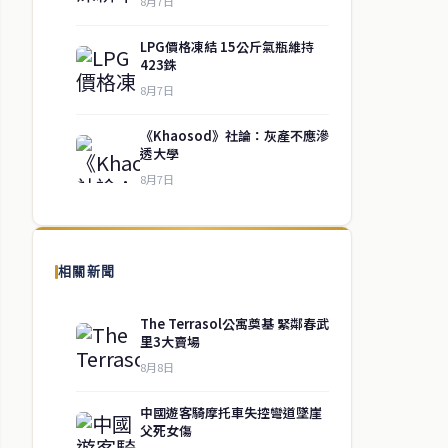
8月7日
LPG價格凍結 15公斤氣瓶維持
423銖
8月7日
《Khaosod》社論：灰產不應滲
透大學
8月7日
相關新聞
The Terrasol公寓奠基 緊鄰春武
里3大賣場
8月8日
中國遊客騎摩托車失控彎道墜崖
父死女傷