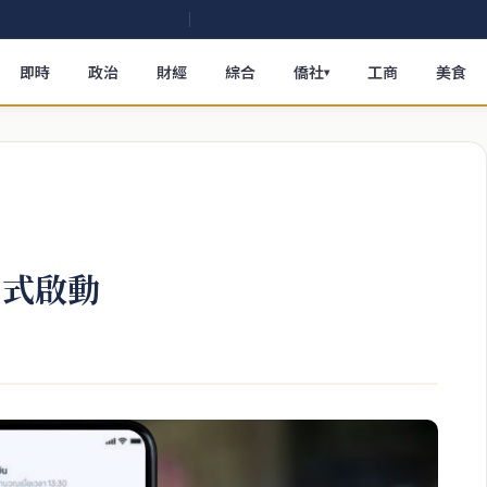
即時
政治
財經
綜合
僑社
工商
美食
▾
正式啟動