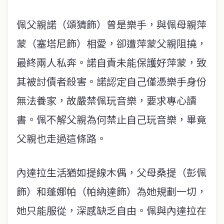
佩父親諾（頌猜飾）曾是樂手，與佩母親萍
蒙（塞塔尼飾）相愛，卻遭萍蒙父親阻撓，
最終兩人私奔。諾自責未能保護好萍蒙，致
其被討債者殺害。諾認定自己僅憑樂手身份
無法養家，故嚴禁佩玩音樂，要求專心讀
書。佩不解父親為何禁止自己玩音樂，畢竟
父親也走過這條路。
內達拉生活猶如提線木偶，父母桑提（彭佩
飾）和蓬娜帕（帕納達飾）為她規劃一切，
她只能服從，深感缺乏自由。佩與內達拉在