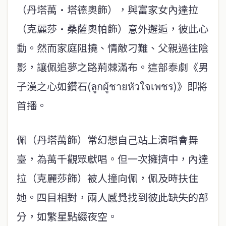
（丹塔萬·塔德奧飾），與富家女內達拉
（克麗莎·桑薩奧帕飾）意外邂逅，彼此心
動。然而家庭阻撓、情敵刁難、父親過往陰
影，讓佩追夢之路荊棘滿布。這部泰劇《男
子漢之心如鑽石(ลูกผู้ชายหัวใจเพชร)》即將
首播。
佩（丹塔萬飾）常幻想自己站上演唱會舞
臺，為萬千觀眾獻唱。但一次擁擠中，內達
拉（克麗莎飾）被人撞向佩，佩及時扶住
她。四目相對，兩人感覺找到彼此缺失的部
分，如繁星點綴夜空。