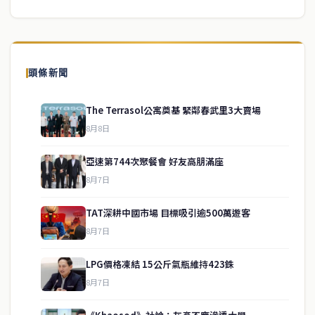
頭條新聞
The Terrasol公寓奠基 緊鄰春武里3大賣場
8月8日
亞速第744次聚餐會 好友高朋滿座
8月7日
TAT深耕中國市場 目標吸引逾500萬遊客
8月7日
LPG價格凍結 15公斤氣瓶維持423銖
service@thaichinesenews.com
↑ 回到頂端
8月7日