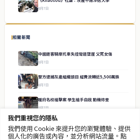
《Khaosod》社論：灰產不應滲透大學
8月7日
關於我們
泰國中文新聞（TCN）是一家總部設於曼谷的中文新聞媒體，致力於
報導泰國當地政治、經濟、華人社群與社會時事，為在泰華人讀者提
相關新聞
供即時、客觀、多元的中文新聞內容。
中國遊客騎摩托車失控彎道墜崖 父死女傷
8月7日
快速連結
警方逮捕灰產組織頭目 經費流轉近5,500萬銖
即時
工商
8月7日
政治
美食
財經
房地產
暖府名校槍擊案 學生槍手自戕 動機待查
綜合
8月7日
我們重視您的隱私
暖武里名校發生槍擊案 2死15傷
我們使用 Cookie 來提升您的瀏覽體驗、提供
聯絡資訊
8月7日
個人化的廣告或內容，並分析網站流量。點