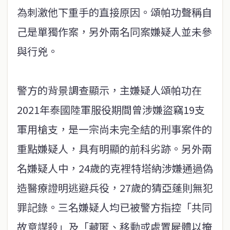
為刺激他下重手的直接原因。頌帕功聲稱自
己是單獨作案，另外兩名同案嫌疑人並未參
與行兇。
警方的背景調查顯示，主嫌疑人頌帕功在
2021年泰國陸軍服役期間曾涉嫌盜竊19支
軍用槍支，是一宗尚未完全結的刑事案件的
重點嫌疑人，具有明顯的前科劣跡。另外兩
名嫌疑人中，24歲的克裡特塔納涉嫌通過偽
造醫療證明逃避兵役，27歲的猜亞蓬則無犯
罪記錄。三名嫌疑人均已被警方指控「共同
故意謀殺」及「藏匿、移動或處置屍體以掩