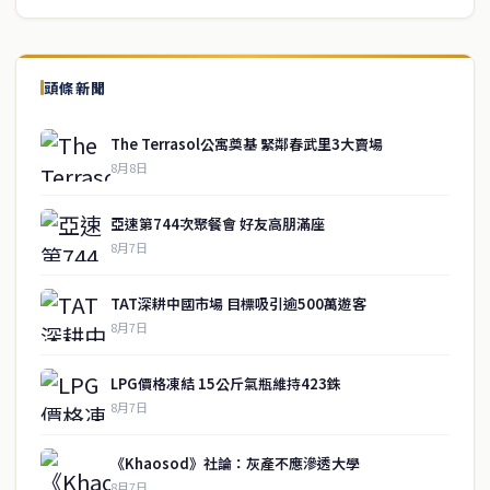
頭條新聞
The Terrasol公寓奠基 緊鄰春武里3大賣場
8月8日
亞速第744次聚餐會 好友高朋滿座
8月7日
TAT深耕中國市場 目標吸引逾500萬遊客
8月7日
LPG價格凍結 15公斤氣瓶維持423銖
8月7日
《Khaosod》社論：灰產不應滲透大學
8月7日