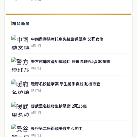
↑ 回到頂端
service@thaichinesenews.com
相關新聞
關於我們
中國遊客騎摩托車失控彎道墜崖 父死女傷
泰國中文新聞（TCN）是一家總部設於曼谷的中文新聞媒體，致力於
8月7日
報導泰國當地政治、經濟、華人社群與社會時事，為在泰華人讀者提
供即時、客觀、多元的中文新聞內容。
警方逮捕灰產組織頭目 經費流轉近5,500萬銖
8月7日
快速連結
暖府名校槍擊案 學生槍手自戕 動機待查
即時
工商
8月7日
政治
美食
財經
房地產
暖武里名校發生槍擊案 2死15傷
綜合
8月7日
聯絡資訊
曼谷第二座街頭美食中心動工
歡迎來信洽詢合作事宜
8月7日