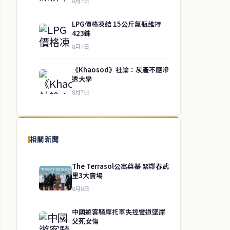
8月7日
LPG價格凍結 15公斤氣瓶維持
423銖
8月7日
《Khaosod》社論：灰產不應滲
透大學
8月7日
相關新聞
The Terrasol公寓奠基 緊鄰春武
里3大賣場
8月8日
中國遊客騎摩托車失控彎道墜崖
父死女傷