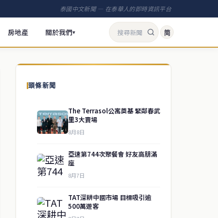
泰國中文新聞 — 在泰華人的即時資訊平台
房地產
關於我們
简
▾
頭條新聞
The Terrasol公寓奠基 緊鄰春武
里3大賣場
8月8日
亞速第744次聚餐會 好友高朋滿
座
8月7日
TAT深耕中國市場 目標吸引逾
500萬遊客