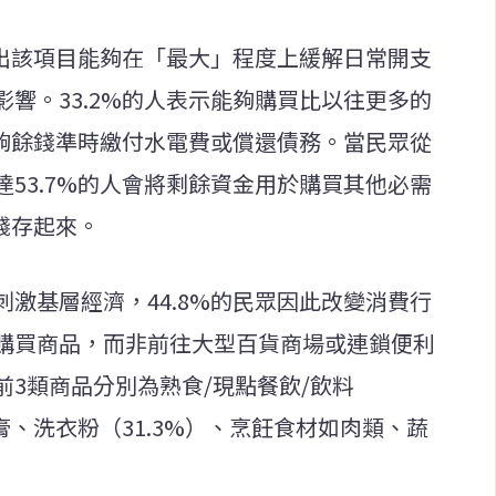
指出該項目能夠在「最大」程度上緩解日常開支
響。33.2%的人表示能夠購買比以往更多的
足夠餘錢準時繳付水電費或償還債務。當民眾從
53.7%的人會將剩餘資金用於購買其他必需
錢存起來。
激基層經濟，44.8%的民眾因此改變消費行
購買商品，而非前往大型百貨商場或連鎖便利
3類商品分別為熟食/現點餐飲/飲料
膏、洗衣粉（31.3%）、烹飪食材如肉類、蔬