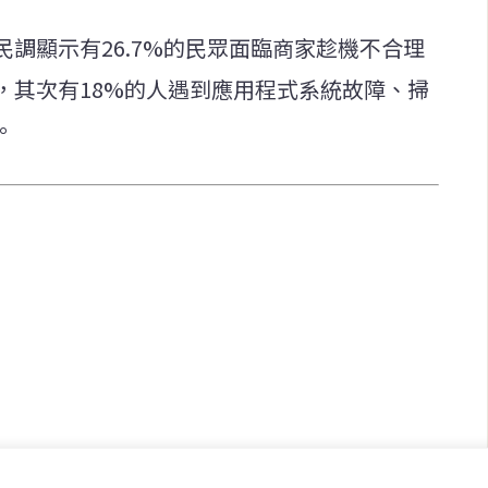
調顯示有26.7%的民眾面臨商家趁機不合理
，其次有18%的人遇到應用程式系統故障、掃
。
快速連結
致力於報導
即時
工商
提供即
政治
美食
財經
房地產