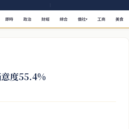
即時
政治
財經
綜合
僑社
工商
美食
▾
意度55.4%