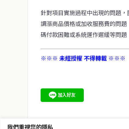
針對項目實施過程中出現的問題，民
調漲商品價格或加收服務費的問題
碼付款困難或系統運作遲緩等問題
※※※ 未經授權 不得轉載 ※※※
service@thaichinesenews.com
關於我們
泰國中文新聞（TCN）是一家總部設於曼谷的中文新聞媒體，
泰國當地政治、經濟、華人社群與社會時事，為在泰華人讀者
時、客觀、多元的中文新聞內容。
我們重視您的隱私