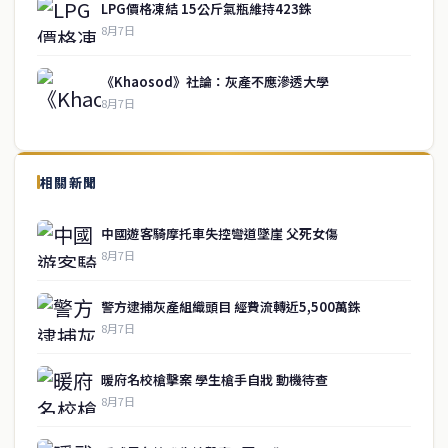
LPG價格凍結 15公斤氣瓶維持423銖
8月7日
《Khaosod》社論：灰產不應滲透大學
8月7日
↑ 回到頂端
service@thaichinesenews.com
相關新聞
關於我們
中國遊客騎摩托車失控彎道墜崖 父死女傷
泰國中文新聞（TCN）是一家總部設於曼谷的中文新聞媒體，致力於
8月7日
報導泰國當地政治、經濟、華人社群與社會時事，為在泰華人讀者提
供即時、客觀、多元的中文新聞內容。
警方逮捕灰產組織頭目 經費流轉近5,500萬銖
8月7日
快速連結
暖府名校槍擊案 學生槍手自戕 動機待查
即時
工商
8月7日
政治
美食
財經
房地產