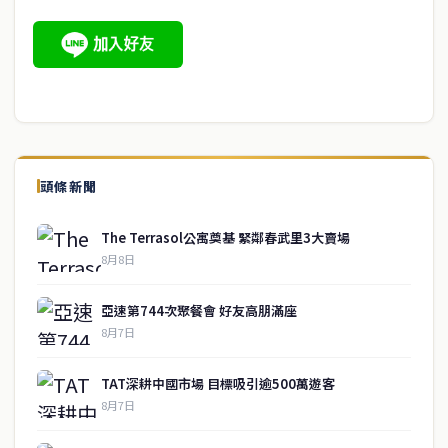
頭條新聞
The Terrasol公寓奠基 緊鄰春武里3大賣場
8月8日
亞速第744次聚餐會 好友高朋滿座
8月7日
TAT深耕中國市場 目標吸引逾500萬遊客
8月7日