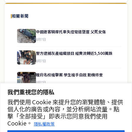
泰國中文新聞（TCN）是一家總部設於曼谷的中文新聞媒體，致力於
報導泰國當地政治、經濟、華人社群與社會時事，為在泰華人讀者提
相關新聞
供即時、客觀、多元的中文新聞內容。
中國遊客騎摩托車失控彎道墜崖 父死女傷
8月7日
快速連結
警方逮捕灰產組織頭目 經費流轉近5,500萬銖
即時
工商
8月7日
政治
美食
財經
房地產
暖府名校槍擊案 學生槍手自戕 動機待查
綜合
8月7日
我們重視您的隱私
暖武里名校發生槍擊案 2死15傷
我們使用 Cookie 來提升您的瀏覽體驗、提供
聯絡資訊
8月7日
個人化的廣告或內容，並分析網站流量。點
擊「全部接受」即表示您同意我們使用
歡迎來信洽詢合作事宜
曼谷第二座街頭美食中心動工
Cookie。
或提供新聞線索
隱私權政策
8月7日