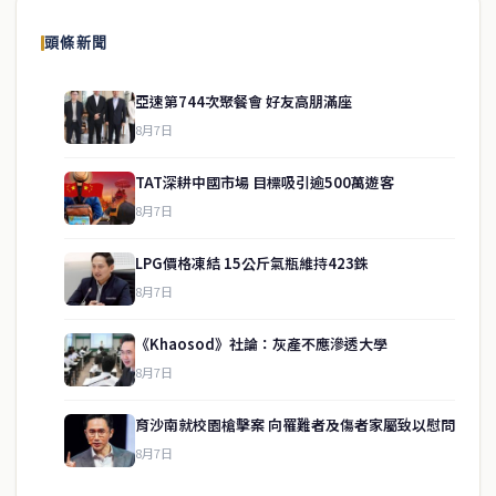
頭條新聞
亞速第744次聚餐會 好友高朋滿座
8月7日
TAT深耕中國市場 目標吸引逾500萬遊客
8月7日
LPG價格凍結 15公斤氣瓶維持423銖
8月7日
《Khaosod》社論：灰產不應滲透大學
service@thaichinesenews.com
↑ 回到頂端
8月7日
育沙南就校園槍擊案 向罹難者及傷者家屬致以慰問
8月7日
關於我們