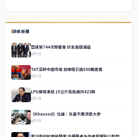
頭條新聞
亞速第744次聚餐會 好友高朋滿座
8月7日
TAT深耕中國市場 目標吸引逾500萬遊客
8月7日
LPG價格凍結 15公斤氣瓶維持423銖
8月7日
《Khaosod》社論：灰產不應滲透大學
8月7日
育沙南就校園槍擊案 向罹難者及傷者家屬致以慰問