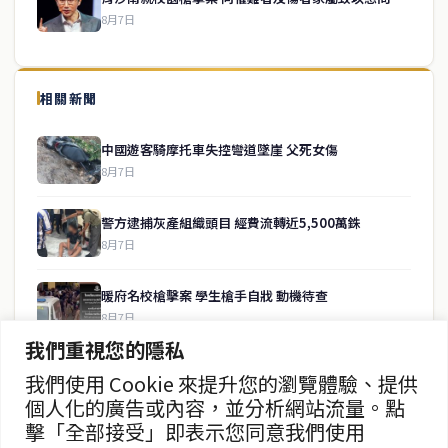
8月7日
↑ 回到頂端
service@thaichinesenews.com
相關新聞
關於我們
中國遊客騎摩托車失控彎道墜崖 父死女傷
泰國中文新聞（TCN）是一家總部設於曼谷的中文新聞媒體，致力於
8月7日
報導泰國當地政治、經濟、華人社群與社會時事，為在泰華人讀者提
供即時、客觀、多元的中文新聞內容。
警方逮捕灰產組織頭目 經費流轉近5,500萬銖
8月7日
快速連結
暖府名校槍擊案 學生槍手自戕 動機待查
即時
工商
8月7日
政治
美食
我們重視您的隱私
財經
房地產
暖武里名校發生槍擊案 2死15傷
綜合
我們使用 Cookie 來提升您的瀏覽體驗、提供
8月7日
個人化的廣告或內容，並分析網站流量。點
聯絡資訊
擊「全部接受」即表示您同意我們使用
85歲奶奶推車粥攤 譜30年傳奇