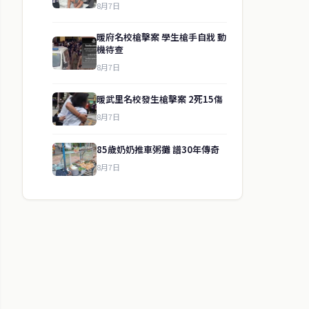
8月7日
暖府名校槍擊案 學生槍手自戕 動
機待查
8月7日
暖武里名校發生槍擊案 2死15傷
8月7日
85歲奶奶推車粥攤 譜30年傳奇
8月7日