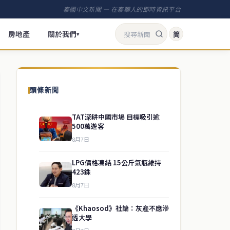
泰國中文新聞 — 在泰華人的即時資訊平台
房地產
關於我們
简
▾
頭條新聞
TAT深耕中國市場 目標吸引逾
500萬遊客
8月7日
LPG價格凍結 15公斤氣瓶維持
423銖
8月7日
《Khaosod》社論：灰產不應滲
透大學