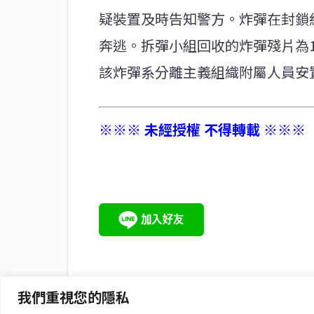
疑裝置及時告知警方。炸彈在封鎖
奔逃。拆彈小組回收的炸彈殘片為
該炸彈系分離主義組織附屬人員安
※※※ 未經授權 不得轉載 ※※※
service@thaichinesenews.com
關於我們
泰國中文新聞（TCN）是一家總部設於曼谷的中文新聞媒體，
泰國當地政治、經濟、華人社群與社會時事，為在泰華人讀者
時、客觀、多元的中文新聞內容。
我們重視您的隱私