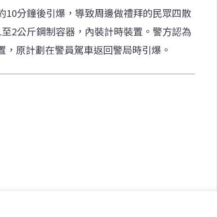
約10分鐘後引爆，導致周邊做禮拜的民眾四散
1至2公斤鋼制容器，內裝計時裝置。警方認為
置，原計劃在警員駕車返回警局時引爆。
快速連結
致力於報導
即時
工商
提供即
政治
美食
財經
房地產
綜合