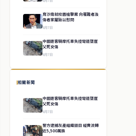
8月7日
育沙南就校園槍擊案 向罹難者及
傷者家屬致以慰問
8月7日
中國遊客騎摩托車失控彎道墜崖
父死女傷
8月7日
相關新聞
中國遊客騎摩托車失控彎道墜崖
父死女傷
8月7日
警方逮捕灰產組織頭目 經費流轉
近5,500萬銖