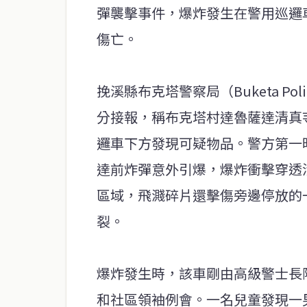
彈襲擊事件，爆炸發生在警用巡邏
傷亡。
挽溪縣布克塔警察局（Buketa Poli
分接報，稱布克塔村達魯薩達清真寺（D
邏車下方發現可疑物品。警方第一
達前炸彈意外引爆，爆炸衝擊穿透
區域，飛濺碎片還擊傷旁邊停放的
裂。
爆炸發生時，該車剛由高級警士長
和社區領袖例會。一名兒童發現一