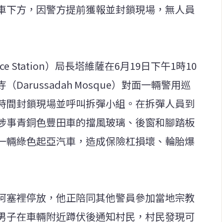
車下方，因警方提前獲報並封鎖現場，無人員
ce Station）局長塔維薩在6月19日下午1時10
arussadah Mosque）對面一輛警用巡
時間封鎖現場並呼叫拆彈小組。在拆彈人員到
涉事青銅色豐田車的擋風玻璃、後窗和腳踏板
一輛綠色起亞汽車，造成保險杠損壞、輪胎爆
阿塞裡停放，他正陪同其他警員參加當地宗教
男子在車輛附近蹲伏後通知村民，村民發現可