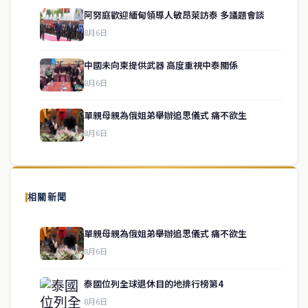
阿努庭歡迎緬甸領導人敏昂萊訪泰 多議題會談
8月6日
中國未向柬提供武器 高度重視中泰關係
service@thaichinesenews.com
↑ 回到頂端
8月6日
單親母親為俄姐弟舉辦追思儀式 痛不欲生
8月6日
關於我們
泰國中文新聞（TCN）是一家總部設於曼谷的中文新聞媒體，致力於
報導泰國當地政治、經濟、華人社群與社會時事，為在泰華人讀者提
相關新聞
供即時、客觀、多元的中文新聞內容。
單親母親為俄姐弟舉辦追思儀式 痛不欲生
8月6日
快速連結
泰國位列全球退休目的地排行榜第4
即時
工商
8月6日