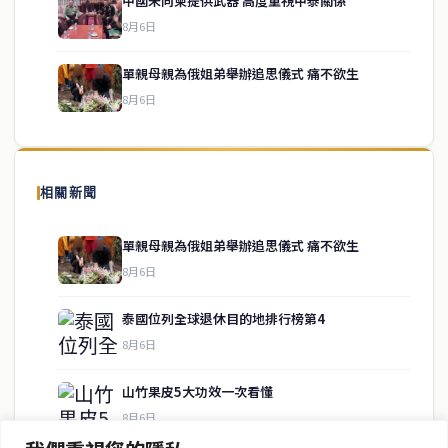
中國未向柬提供武器 高度重視中泰關係
service@thaichinesenews.com
↑ 回到頂端
8月6日
單親母親為俄姐弟舉辦追思儀式 痛不欲生
8月6日
關於我們
泰國中文新聞（TCN）是一家總部設於曼谷的中文新聞媒體，致力於
報導泰國當地政治、經濟、華人社群與社會時事，為在泰華人讀者提
相關新聞
供即時、客觀、多元的中文新聞內容。
單親母親為俄姐弟舉辦追思儀式 痛不欲生
8月6日
快速連結
泰國位列全球退休目的地排行榜第4
即時
工商
8月6日
政治
美食
財經
房地產
山竹果皮5大功效一次看懂
綜合
8月6日