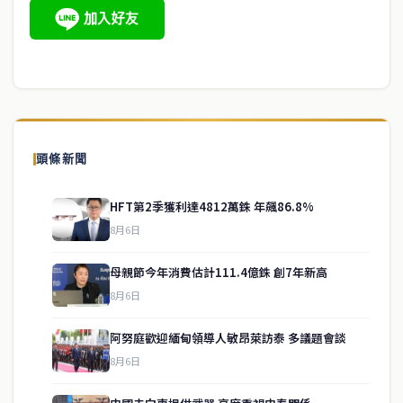
頭條新聞
HFT第2季獲利達4812萬銖 年飆86.8%
8月6日
母親節今年消費估計111.4億銖 創7年新高
8月6日
阿努庭歡迎緬甸領導人敏昂萊訪泰 多議題會談
8月6日