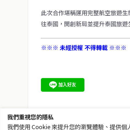
此次合作堪稱運用完整航空旅遊生
往泰國，開創新局並提升泰國旅遊
※※※ 未經授權 不得轉載 ※※※
service@thaichinesenews.com
關於我們
泰國中文新聞（TCN）是一家總部設於曼谷的中文新聞媒體，
泰國當地政治、經濟、華人社群與社會時事，為在泰華人讀者
時、客觀、多元的中文新聞內容。
我們重視您的隱私
我們使用 Cookie 來提升您的瀏覽體驗、