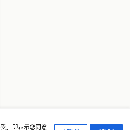
↑ 回到頂端
聯絡資訊
歡迎來信洽詢合作事宜
或提供新聞線索
service@thaichinesenews.com
接受」即表示您同意