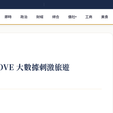
即時
政治
財經
綜合
僑社
工商
美食
▾
MOVE 大數據刺激旅遊