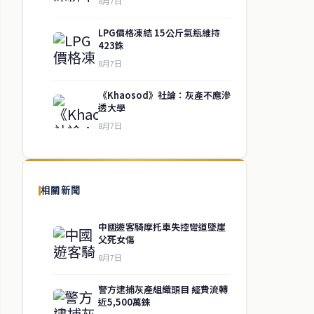
8月7日
LPG價格凍結 15公斤氣瓶維持
423銖
8月7日
《Khaosod》社論：灰產不應滲
透大學
8月7日
相關新聞
中國遊客騎摩托車失控彎道墜崖
父死女傷
8月7日
警方逮捕灰產組織頭目 經費流轉
近5,500萬銖