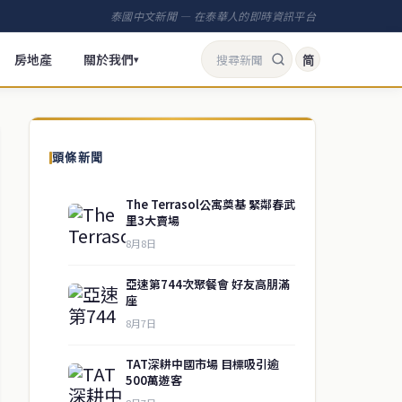
泰國中文新聞 — 在泰華人的即時資訊平台
房地產
關於我們
简
▾
頭條新聞
The Terrasol公寓奠基 緊鄰春武
里3大賣場
8月8日
亞速第744次聚餐會 好友高朋滿
座
8月7日
TAT深耕中國市場 目標吸引逾
500萬遊客