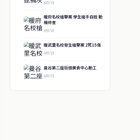
8月7日
暖府名校槍擊案 學生槍手自戕 動
機待查
8月7日
暖武里名校發生槍擊案 2死15傷
8月7日
曼谷第二座街頭美食中心動工
8月7日